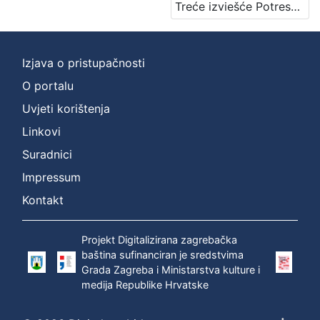
Treće izviešće Potresnoga odbora za godinu 1885. / sastavio Mišo Kišpatić
Nakladnička
cjelina
Zagreb na pragu modernog doba
4
Izjava o pristupačnosti
Zagrebački potres
4
O portalu
Digitalizirana zagrebačka baština
2
Uvjeti korištenja
Linkovi
[
Suradnici
3
Impressum
]
Kontakt
Prava
Javno dobro
2
Projekt Digitalizirana zagrebačka
baština sufinanciran je sredstvima
Grada Zagreba i Ministarstva kulture i
medija Republike Hrvatske
[
1
]