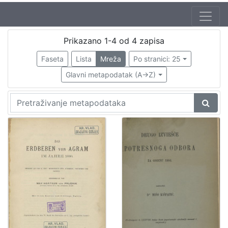
Autor
Prikazano 1-4 od 4 zapisa
Hantken von Prudnik, Max (26. 9. 1821. – 26. 6. 1893.)
1
Faseta
Lista
Mreža
Po stranici: 25
Torbar, Josip (1.4.1824. – 26.7.1900.)
1
Glavni metapodatak (A->Z)
[
2
]
Izdavač
Knjižnice grada Zagreba
2
[
1
]