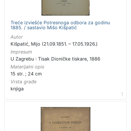
Jezik
hrvatski
3
Treće izviešće Potresnoga odbora za godinu
njemački
1
1885. / sastavio Mišo Kišpatić
Autor
Kišpatić, Mijo (21.09.1851. – 17.05.1926.)
[
Impresum
2
U Zagrebu : Tisak Dioničke tiskare, 1886
]
Materijalni opis
Mjesto
15 str. ; 24 cm
izdanja
Vrsta građe
Zagreb
2
knjiga
1
[
1
]