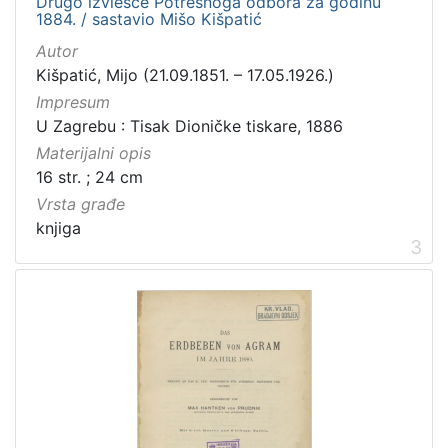
Drugo izviešće Potresnoga odbora za godinu
1884. / sastavio Mišo Kišpatić
Autor
Kišpatić, Mijo (21.09.1851. – 17.05.1926.)
Impresum
U Zagrebu : Tisak Dioničke tiskare, 1886
Materijalni opis
16 str. ; 24 cm
Vrsta građe
knjiga
3