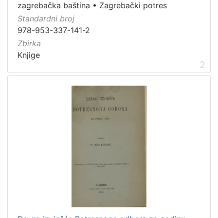
zagrebačka baština
•
Zagrebački potres
Vrsta
Standardni broj
građe
978-953-337-141-2
knjiga
2
Zbirka
Knjige
2
[
1
]
Zbirka
Knjige
4
[
1
]