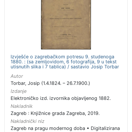
Nakladnička
cjelina
Zagreb na pragu modernog doba
4
Zagrebački potres
4
Digitalizirana zagrebačka baština
2
Izvješće o zagrebačkom potresu 9. studenoga
1880. : (sa zemljovidom, 6 fotografija, 9 u tekst
[
utisnutih slika i 7 tablica) / sastavio Josip Torbar
3
]
Autor
Torbar, Josip (1.4.1824. – 26.7.1900.)
Prava
Izdanje
Javno dobro
2
Elektroničko izd. izvornika objavljenog 1882.
Nakladnik
Zagreb : Knjižnice grada Zagreba, 2019.
[
Nakladnički niz
1
Zagreb na pragu modernog doba
•
Digitalizirana
]