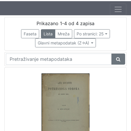
Autor
Prikazano 1-4 od 4 zapisa
Hantken von Prudnik, Max (26. 9. 1821. – 26. 6. 1893.)
1
Faseta
Lista
Mreža
Po stranici: 25
Torbar, Josip (1.4.1824. – 26.7.1900.)
1
Glavni metapodatak (Z->A)
[
2
]
Izdavač
Knjižnice grada Zagreba
2
[
1
]