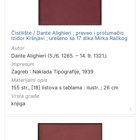
Čistilište / Dante Alighieri ; preveo i protumačio
Izidor Kršnjavi ; urešeno sa 17 slika Mirka Račkog
Autor
Dante Alighieri (5./6. 1265. – 14. 9. 1321.)
Impresum
Zagreb : Naklada Tipografije, 1939
Materijalni opis
155 str., [18] listova s tablama : ilustr. ; 26 cm
Vrsta građe
knjiga
1