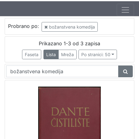
Jezik
Probrano po:
božanstvena komedija
hrvatski
3
Prikazano 1-3 od 3 zapisa
Faseta
Lista
Mreža
Po stranici: 50
[
1
]
Zbirka
Knjige
3
[
1
]