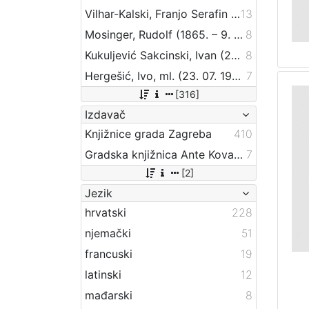
Vilhar-Kalski, Franjo Serafin (5. 1. 1852. – 4. 3. 1928.)
13
Mosinger, Rudolf (1865. – 9. 10. 1918.)
8
Kukuljević Sakcinski, Ivan (29. 5. 1816. – 1. 8. 1889.)
8
Hergešić, Ivo, ml. (23. 07. 1904. – 29. 12. 1977.)
7
[316]
Izdavač
Knjižnice grada Zagreba
410
Gradska knjižnica Ante Kovačića
7
[2]
Jezik
hrvatski
228
njemački
51
francuski
19
latinski
12
mađarski
8