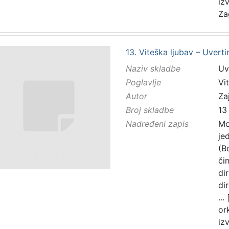
iz
Za
13. Viteška ljubav – Uverti
Naziv skladbe
Uv
Poglavlje
Vi
Autor
Zaj
Broj skladbe
13
Nadređeni zapis
Mo
je
(B
čin
di
di
...
or
iz