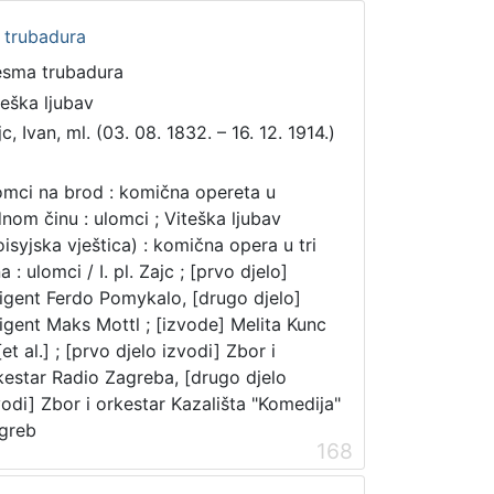
a trubadura
esma trubadura
teška ljubav
c, Ivan, ml. (03. 08. 1832. – 16. 12. 1914.)
mci na brod : komična opereta u
dnom činu : ulomci ; Viteška ljubav
oisyjska vještica) : komična opera u tri
a : ulomci / I. pl. Zajc ; [prvo djelo]
rigent Ferdo Pomykalo, [drugo djelo]
rigent Maks Mottl ; [izvode] Melita Kunc
 [et al.] ; [prvo djelo izvodi] Zbor i
kestar Radio Zagreba, [drugo djelo
vodi] Zbor i orkestar Kazališta "Komedija"
greb
168