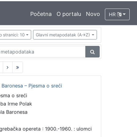
Početna
O portalu
Novo
HR
o stranici: 10
Glavni metapodatak (A->Z)
a Baronesa – Pjesma o sreći
esma o sreći
ba Irme Polak
la Baronesa
grebačka opereta : 1900.-1960. : ulomci