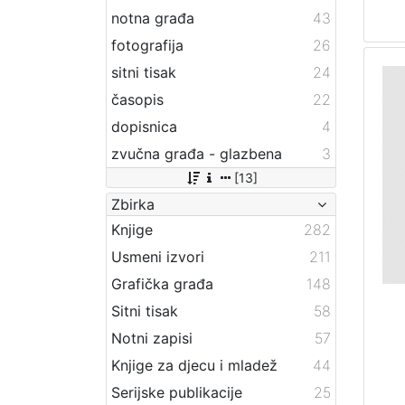
notna građa
43
fotografija
26
sitni tisak
24
časopis
22
dopisnica
4
zvučna građa - glazbena
3
[13]
Zbirka
Knjige
282
Usmeni izvori
211
Grafička građa
148
Sitni tisak
58
Notni zapisi
57
Knjige za djecu i mladež
44
Serijske publikacije
25