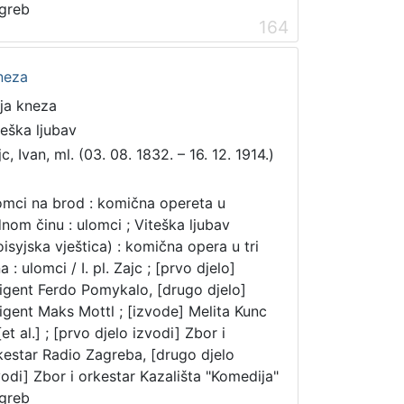
greb
164
kneza
ija kneza
teška ljubav
c, Ivan, ml. (03. 08. 1832. – 16. 12. 1914.)
mci na brod : komična opereta u
dnom činu : ulomci ; Viteška ljubav
oisyjska vještica) : komična opera u tri
a : ulomci / I. pl. Zajc ; [prvo djelo]
rigent Ferdo Pomykalo, [drugo djelo]
rigent Maks Mottl ; [izvode] Melita Kunc
 [et al.] ; [prvo djelo izvodi] Zbor i
kestar Radio Zagreba, [drugo djelo
vodi] Zbor i orkestar Kazališta "Komedija"
greb