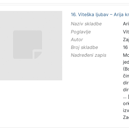
16. Viteška ljubav – Arija k
Naziv skladbe
Ar
Poglavlje
Vi
Autor
Zaj
Broj skladbe
16
Nadređeni zapis
Mo
je
(B
čin
di
di
...
or
iz
Za