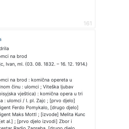
161
a
drila
mci na brod
c, Ivan, ml. (03. 08. 1832. – 16. 12. 1914.)
mci na brod : komična opereta u
dnom činu : ulomci ; Viteška ljubav
oisyjska vještica) : komična opera u tri
a : ulomci / I. pl. Zajc ; [prvo djelo]
rigent Ferdo Pomykalo, [drugo djelo]
rigent Maks Mottl ; [izvode] Melita Kunc
 [et al.] ; [prvo djelo izvodi] Zbor i
kestar Radio Zagreba, [drugo djelo