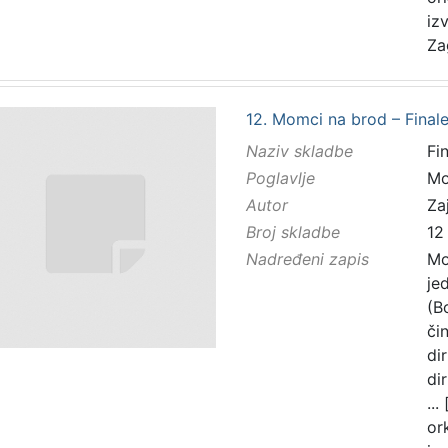
iz
Za
12. Momci na brod – Final
Naziv skladbe
Fi
Poglavlje
Mo
Autor
Zaj
Broj skladbe
12
Nadređeni zapis
Mo
je
(B
čin
di
di
...
or