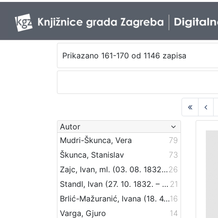
Prikazano 161-170 od 1146 zapisa
Autor
Mudri-Škunca, Vera
79
Škunca, Stanislav
73
Zajc, Ivan, ml. (03. 08. 1832. – 16. 12. 1914.)
26
Standl, Ivan (27. 10. 1832. – 30. 8. 1897.)
21
Brlić-Mažuranić, Ivana (18. 4. 1874. – 21. 9. 1938.)
16
Varga, Gjuro
14