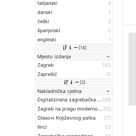
talijanski
4
danski
2
češki
2
španjolski
2
engleski
1
[14]
Mjesto izdanja
Zagreb
582
Zaprešić
16
[2]
Nakladnička cjelina
Digitalizirana zagrebačka baština
666
Zagreb na pragu modernog doba
350
Glasovi Književnog petka
211
Ilirci
53
Zagrebačke razglednice
50