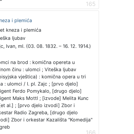
165
kneza i plemića
et kneza i plemića
teška ljubav
c, Ivan, ml. (03. 08. 1832. – 16. 12. 1914.)
mci na brod : komična opereta u
dnom činu : ulomci ; Viteška ljubav
oisyjska vještica) : komična opera u tri
a : ulomci / I. pl. Zajc ; [prvo djelo]
rigent Ferdo Pomykalo, [drugo djelo]
rigent Maks Mottl ; [izvode] Melita Kunc
 [et al.] ; [prvo djelo izvodi] Zbor i
kestar Radio Zagreba, [drugo djelo
vodi] Zbor i orkestar Kazališta "Komedija"
greb
166