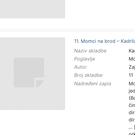
11. Momci na brod – Kadril
Naziv skladbe
Ka
Poglavlje
Mo
Autor
Zaj
Broj skladbe
11
Nadređeni zapis
Mo
je
(B
čin
di
di
...
or