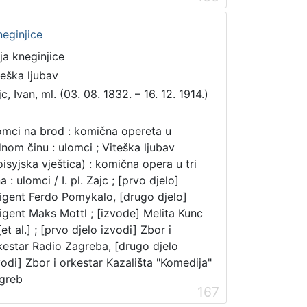
neginjice
ija kneginjice
teška ljubav
c, Ivan, ml. (03. 08. 1832. – 16. 12. 1914.)
mci na brod : komična opereta u
dnom činu : ulomci ; Viteška ljubav
oisyjska vještica) : komična opera u tri
a : ulomci / I. pl. Zajc ; [prvo djelo]
rigent Ferdo Pomykalo, [drugo djelo]
rigent Maks Mottl ; [izvode] Melita Kunc
 [et al.] ; [prvo djelo izvodi] Zbor i
kestar Radio Zagreba, [drugo djelo
vodi] Zbor i orkestar Kazališta "Komedija"
greb
167