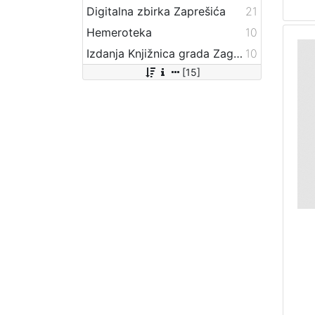
Digitalna zbirka Zaprešića
21
Hemeroteka
10
Izdanja Knjižnica grada Zagreba - E-knjige
10
[15]