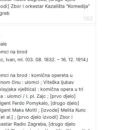
vodi] Zbor i orkestar Kazališta "Komedija"
greb
162
e
nale
mci na brod
c, Ivan, ml. (03. 08. 1832. – 16. 12. 1914.)
mci na brod : komična opereta u
dnom činu : ulomci ; Viteška ljubav
oisyjska vještica) : komična opera u tri
a : ulomci / I. pl. Zajc ; [prvo djelo]
rigent Ferdo Pomykalo, [drugo djelo]
rigent Maks Mottl ; [izvode] Melita Kunc
 [et al.] ; [prvo djelo izvodi] Zbor i
kestar Radio Zagreba, [drugo djelo