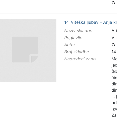
Za
14. Viteška ljubav – Arija 
Naziv skladbe
Ar
Poglavlje
Vi
Autor
Zaj
Broj skladbe
14
Nadređeni zapis
Mo
je
(B
čin
di
di
...
or
iz
Za