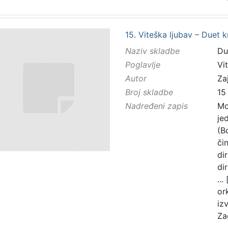
15. Viteška ljubav – Duet 
Naziv skladbe
Du
Poglavlje
Vi
Autor
Zaj
Broj skladbe
15
Nadređeni zapis
Mo
je
(B
čin
di
di
...
or
iz
Za