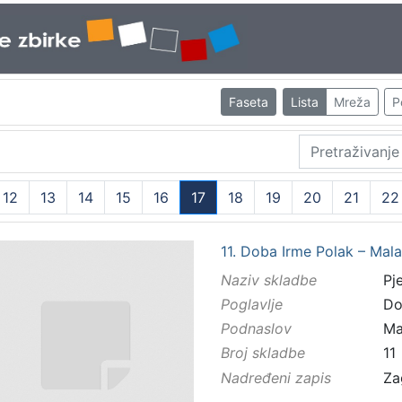
Faseta
Lista
Mreža
P
12
13
14
15
16
17
18
19
20
21
22
(current)
11. Doba Irme Polak – Mal
Naziv skladbe
Pj
Poglavlje
Do
Podnaslov
Ma
Broj skladbe
11
Nadređeni zapis
Za