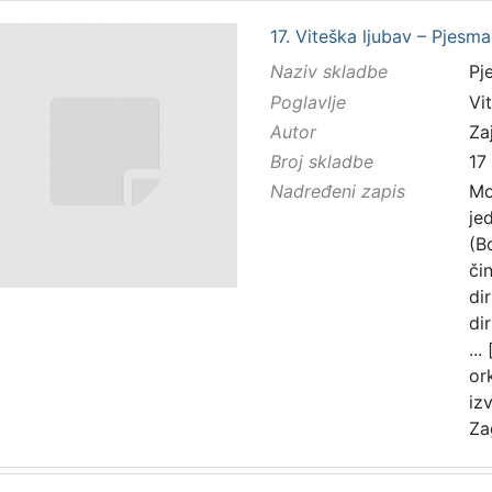
17. Viteška ljubav – Pjesm
Naziv skladbe
Pj
Poglavlje
Vi
Autor
Zaj
Broj skladbe
17
Nadređeni zapis
Mo
je
(B
čin
di
di
...
or
iz
Za