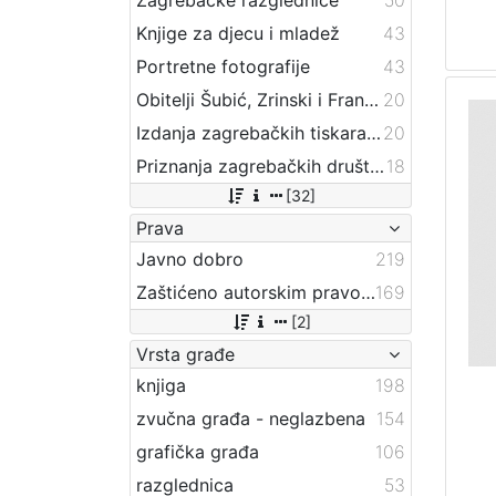
Knjige za djecu i mladež
43
Portretne fotografije
43
Obitelji Šubić, Zrinski i Frankopan
20
Izdanja zagrebačkih tiskara 17. i 18. stoljeća
20
Priznanja zagrebačkih društava
18
[32]
Prava
Javno dobro
219
Zaštićeno autorskim pravom
169
[2]
Vrsta građe
knjiga
198
zvučna građa - neglazbena
154
grafička građa
106
razglednica
53