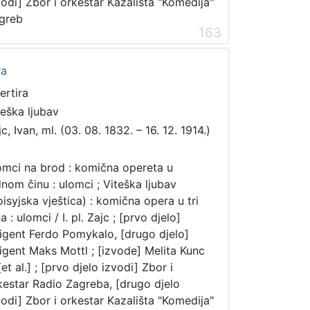
vodi] Zbor i orkestar Kazališta "Komedija"
greb
163
ra
ertira
teška ljubav
c, Ivan, ml. (03. 08. 1832. – 16. 12. 1914.)
mci na brod : komična opereta u
dnom činu : ulomci ; Viteška ljubav
oisyjska vještica) : komična opera u tri
a : ulomci / I. pl. Zajc ; [prvo djelo]
rigent Ferdo Pomykalo, [drugo djelo]
rigent Maks Mottl ; [izvode] Melita Kunc
 [et al.] ; [prvo djelo izvodi] Zbor i
kestar Radio Zagreba, [drugo djelo
vodi] Zbor i orkestar Kazališta "Komedija"