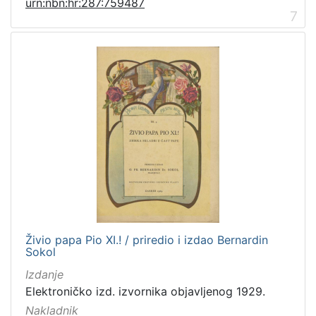
urn:nbn:hr:287:759487
7
Živio papa Pio XI.! / priredio i izdao Bernardin
Sokol
Izdanje
Elektroničko izd. izvornika objavljenog 1929.
Nakladnik