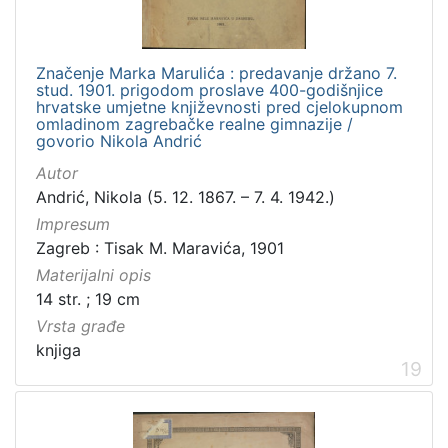
Značenje Marka Marulića : predavanje držano 7.
stud. 1901. prigodom proslave 400-godišnjice
hrvatske umjetne književnosti pred cjelokupnom
omladinom zagrebačke realne gimnazije /
govorio Nikola Andrić
Autor
Andrić, Nikola (5. 12. 1867. – 7. 4. 1942.)
Impresum
Zagreb : Tisak M. Maravića, 1901
Materijalni opis
14 str. ; 19 cm
Vrsta građe
knjiga
19