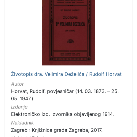
]
Zbirka
Knjige
282
Usmeni izvori
211
Grafička građa
148
Sitni tisak
58
Notni zapisi
57
Knjige za djecu i mladež
44
Životopis dra. Velimira Deželića / Rudolf Horvat
Serijske publikacije
25
Autor
Digitalna zbirka Zaprešića
21
Horvat, Rudolf, povjesničar (14. 03. 1873. – 25.
Hemeroteka
10
05. 1947.)
Izdanja Knjižnica grada Zagreba - E-knjige
10
Izdanje
Elektroničko izd. izvornika objavljenog 1914.
Nakladnik
Zagreb : Knjižnice grada Zagreba, 2017.
[