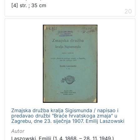
[4] str. ; 35 cm
20
Zmajska družba kralja Sigismunda / napisao i
predavao družbi "Braće hrvatskoga zmaja" u
Zagrebu, dne 23. siječnja 1907. Emilij Laszowski
Autor
Laszowski, Emilij (1. 4. 1868. – 28. 11. 1949.)