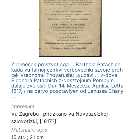
Zpomenek preszvetloga ... Barthola Patachich, ...
kada vu farnoj czirkvi verbovechki szvoje proti
tak Vrednomu Thovarushu Lyubavi ... v-dova
Eleonora Patachich z-dosztojnum Pompum
dalaje zverssiti Dan 14. Meszecza Aprilisa Letta
1817, / na pervo posztavlyen od Janussa Chanyi
...
Impresum
Vu Zagrebu : pritizkano vu Novoszelzkoj
szlovotizki, [1817?]
Materijalni opis
15 str. ; 21 cm