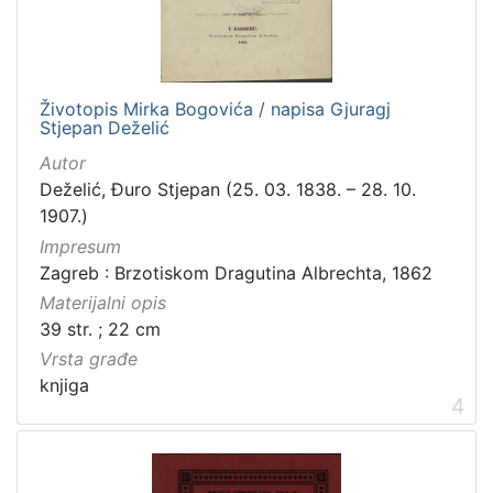
građe
knjiga
198
zvučna građa - neglazbena
154
Životopis Mirka Bogovića / napisa Gjuragj
grafička građa
106
Stjepan Deželić
razglednica
53
Autor
notna građa
43
Deželić, Đuro Stjepan (25. 03. 1838. – 28. 10.
fotografija
26
1907.)
Impresum
sitni tisak
24
Zagreb : Brzotiskom Dragutina Albrechta, 1862
časopis
22
Materijalni opis
dopisnica
4
39 str. ; 22 cm
zvučna građa - glazbena
3
Vrsta građe
knjiga
4
[
1
3