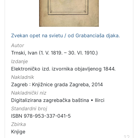
Zvekan opet na svietu / od Grabanciaša djaka.
Autor
Trnski, Ivan (1. V. 1819. – 30. VI. 1910.)
Izdanje
Elektroničko izd. izvornika objavljenog 1844.
Nakladnik
Zagreb : Knjižnice grada Zagreba, 2014
Nakladnički niz
Digitalizirana zagrebačka baština
•
Ilirci
Standardni broj
ISBN 978-953-337-041-5
Zbirka
Knjige
12