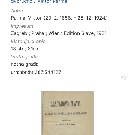
dvoručno / Viktor Parma
Autor
Parma, Viktor (20. 2. 1858. – 25. 12. 1924.)
Impresum
Zagreb ; Praha ; Wien : Edition Slave, 1921
Materijalni opis
13 str ; 31cm
Vrsta građe
notna građa
urn:nbn:hr:287:544127
22