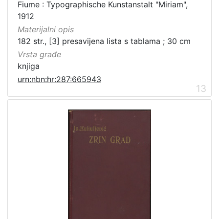
Fiume : Typographische Kunstanstalt "Miriam",
1912
Materijalni opis
182 str., [3] presavijena lista s tablama ; 30 cm
Vrsta građe
knjiga
urn:nbn:hr:287:665943
13