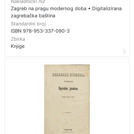
Nakladnički niz
1
Zagreb na pragu modernog doba
•
Digitalizirana
5
zagrebačka baština
]
Standardni broj
ISBN 978-953-337-090-3
Zbirka
Knjige
5