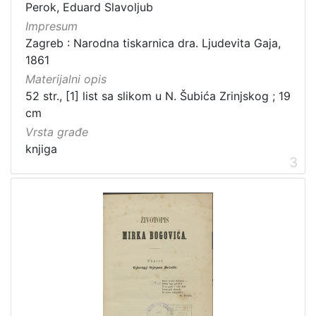
Izdanja zagrebačkih tiskara 17. i 18. stoljeća
20
Perok, Eduard Slavoljub
Impresum
Priznanja zagrebačkih društava
18
Zagreb : Narodna tiskarnica dra. Ljudevita Gaja,
1861
Materijalni opis
[
52 str., [1] list sa slikom u N. Šubića Zrinjskog ; 19
3
cm
2
Vrsta građe
]
knjiga
Prava
3
Javno dobro
219
Zaštićeno autorskim pravom
169
[
2
]
Vrsta