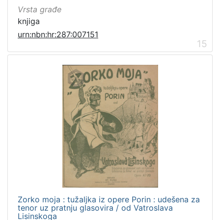
Vrsta građe
knjiga
urn:nbn:hr:287:007151
15
Zorko moja : tužaljka iz opere Porin : udešena za
tenor uz pratnju glasovira / od Vatroslava
Lisinskoga