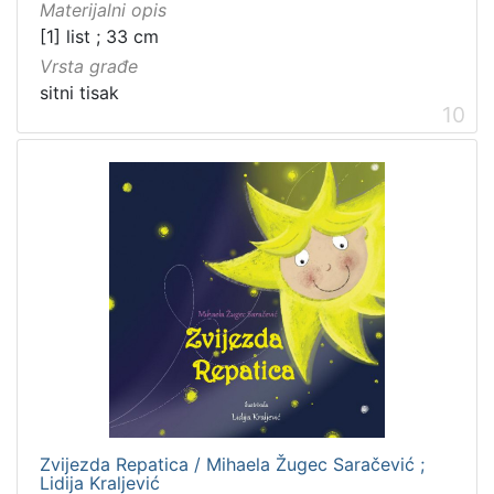
Materijalni opis
[1] list ; 33 cm
Vrsta građe
sitni tisak
10
Zvijezda Repatica / Mihaela Žugec Saračević ;
Lidija Kraljević