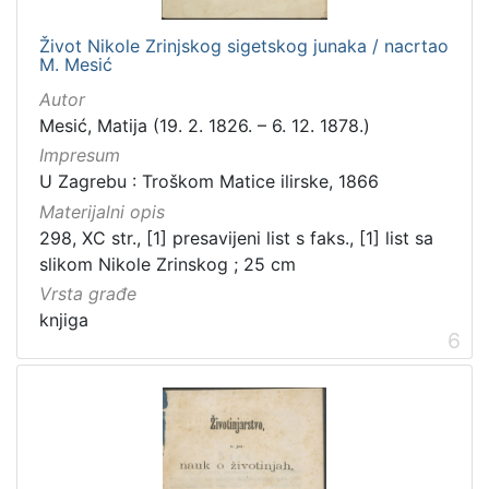
Život Nikole Zrinjskog sigetskog junaka / nacrtao
M. Mesić
Autor
Mesić, Matija (19. 2. 1826. – 6. 12. 1878.)
Impresum
U Zagrebu : Troškom Matice ilirske, 1866
Materijalni opis
298, XC str., [1] presavijeni list s faks., [1] list sa
slikom Nikole Zrinskog ; 25 cm
Vrsta građe
knjiga
6