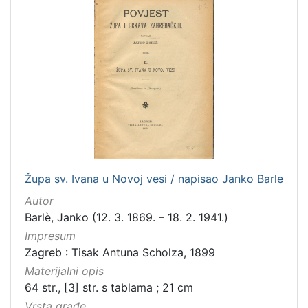
latinski
12
mađarski
8
talijanski
4
danski
2
češki
2
španjolski
2
švedski
1
Župa sv. Ivana u Novoj vesi / napisao Janko Barle
[
Autor
1
Barlè, Janko (12. 3. 1869. – 18. 2. 1941.)
4
]
Impresum
Zagreb : Tisak Antuna Scholza, 1899
Mjesto
Materijalni opis
izdanja
64 str., [3] str. s tablama ; 21 cm
Zagreb
582
Vrsta građe