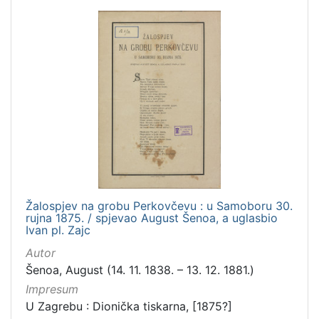
Žalospjev na grobu Perkovčevu : u Samoboru 30.
rujna 1875. / spjevao August Šenoa, a uglasbio
Ivan pl. Zajc
Autor
Šenoa, August (14. 11. 1838. – 13. 12. 1881.)
Impresum
U Zagrebu : Dionička tiskarna, [1875?]