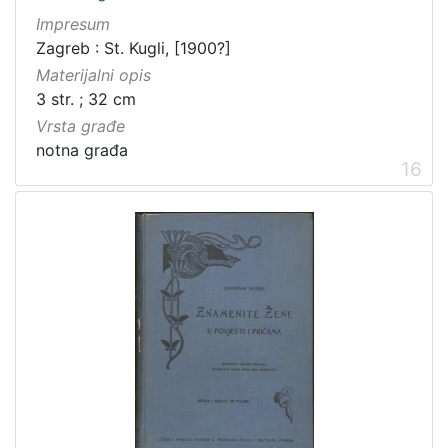
Impresum
Zagreb : St. Kugli, [1900?]
Materijalni opis
3 str. ; 32 cm
Vrsta građe
notna građa
16