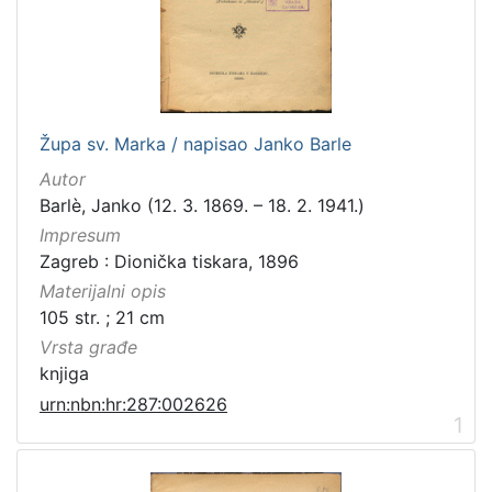
[
3
1
6
]
Izdavač
Župa sv. Marka / napisao Janko Barle
Knjižnice grada Zagreba
410
Autor
Gradska knjižnica Ante Kovačića
7
Barlè, Janko (12. 3. 1869. – 18. 2. 1941.)
Impresum
Zagreb : Dionička tiskara, 1896
Materijalni opis
[
105 str. ; 21 cm
2
]
Vrsta građe
Jezik
knjiga
hrvatski
228
urn:nbn:hr:287:002626
1
njemački
51
francuski
19