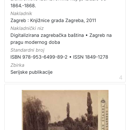
građe
1864.-1868.
knjiga
198
Nakladnik
Zagreb : Knjižnice grada Zagreba, 2011
zvučna građa - neglazbena
154
Nakladnički niz
grafička građa
106
Digitalizirana zagrebačka baština
•
Zagreb na
razglednica
53
pragu modernog doba
notna građa
43
Standardni broj
fotografija
26
ISBN 978-953-6499-89-2
•
ISSN 1849-1278
Zbirka
sitni tisak
24
Serijske publikacije
časopis
22
4
dopisnica
4
zvučna građa - glazbena
3
[
1
3