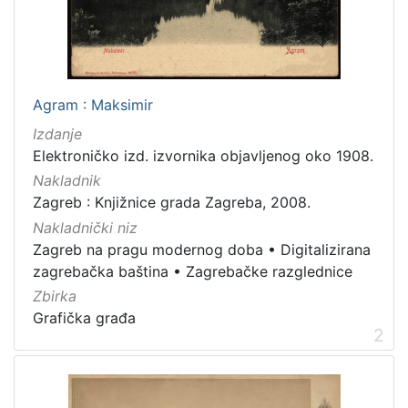
latinski
12
mađarski
8
talijanski
4
češki
2
Agram : Maksimir
španjolski
2
Izdanje
danski
2
Elektroničko izd. izvornika objavljenog oko 1908.
ruski
1
Nakladnik
Zagreb : Knjižnice grada Zagreba, 2008.
Nakladnički niz
Zagreb na pragu modernog doba
•
Digitalizirana
[
zagrebačka baština
•
Zagrebačke razglednice
1
4
Zbirka
]
Grafička građa
2
Mjesto
izdanja
Zagreb
582