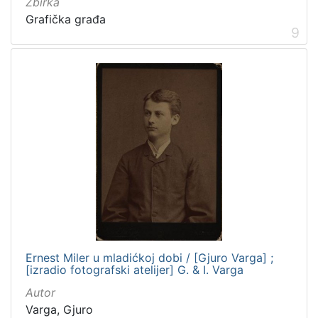
Zbirka
Grafička građa
9
Ernest Miler u mladićkoj dobi / [Gjuro Varga] ;
[izradio fotografski atelijer] G. & I. Varga
Autor
Varga, Gjuro