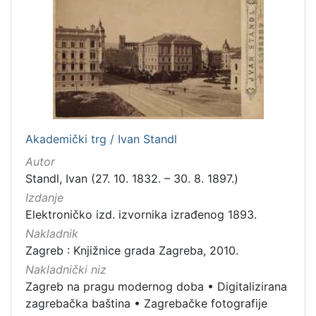
Zaprešić
16
[
2
]
Nakladnička
cjelina
Akademički trg / Ivan Standl
Digitalizirana zagrebačka baština
666
Autor
Zagreb na pragu modernog doba
350
Standl, Ivan (27. 10. 1832. – 30. 8. 1897.)
Glasovi Književnog petka
211
Izdanje
Elektroničko izd. izvornika izrađenog 1893.
Ilirci
53
Nakladnik
Zagrebačke razglednice
50
Zagreb : Knjižnice grada Zagreba, 2010.
Portretne fotografije
43
Nakladnički niz
Knjige za djecu i mladež
43
Zagreb na pragu modernog doba
•
Digitalizirana
Obitelji Šubić, Zrinski i Frankopan
20
zagrebačka baština
•
Zagrebačke fotografije