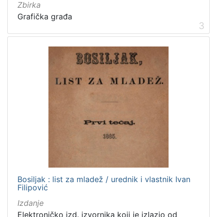
Izdanja zagrebačkih tiskara 17. i 18. stoljeća
20
Zbirka
Grafička građa
Priznanja zagrebačkih društava
18
3
[
3
2
]
Prava
Javno dobro
219
Zaštićeno autorskim pravom
169
Bosiljak : list za mladež / urednik i vlastnik Ivan
[
Filipović
2
]
Izdanje
Vrsta
Elektroničko izd. izvornika koji je izlazio od