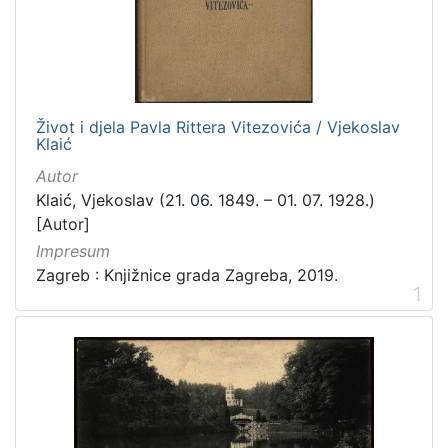
[
3
1
6
]
Izdavač
Život i djela Pavla Rittera Vitezovića / Vjekoslav
Klaić
Knjižnice grada Zagreba
410
Autor
Gradska knjižnica Ante Kovačića
7
Klaić, Vjekoslav (21. 06. 1849. – 01. 07. 1928.)
[Autor]
Impresum
[
Zagreb : Knjižnice grada Zagreba, 2019.
2
1
]
Jezik
hrvatski
228
njemački
51
francuski
19