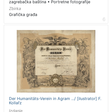
zagrebačka baština
•
Portretne fotografije
Zbirka
Grafička građa
6
Der Humanitäts-Verein in Agram .../ [ilustrator] F.
Kollařz
Izdanje