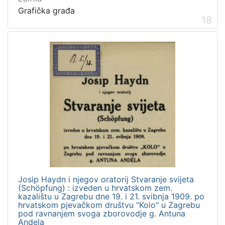
Grafička građa
18
Josip Haydn i njegov oratorij Stvaranje svijeta
(Schöpfung) : izveden u hrvatskom zem.
kazalištu u Zagrebu dne 19. i 21. svibnja 1909. po
hrvatskom pjevačkom društvu "Kolo" u Zagrebu
pod ravnanjem svoga zborovodje g. Antuna
Andela