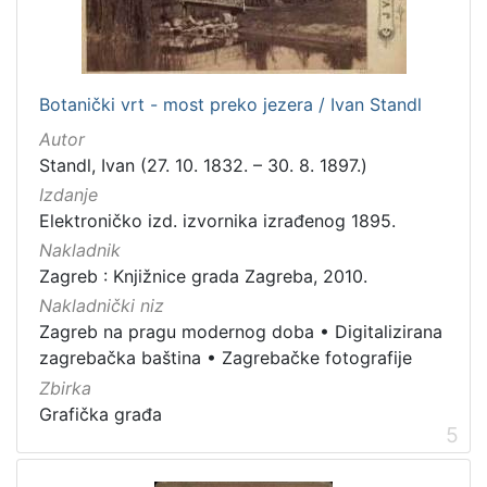
]
Zbirka
Knjige
282
Botanički vrt - most preko jezera / Ivan Standl
Usmeni izvori
211
Autor
Grafička građa
148
Standl, Ivan (27. 10. 1832. – 30. 8. 1897.)
Sitni tisak
58
Izdanje
Notni zapisi
57
Elektroničko izd. izvornika izrađenog 1895.
Knjige za djecu i mladež
44
Nakladnik
Zagreb : Knjižnice grada Zagreba, 2010.
Serijske publikacije
25
Nakladnički niz
Digitalna zbirka Zaprešića
21
Zagreb na pragu modernog doba
•
Digitalizirana
Hemeroteka
10
zagrebačka baština
•
Zagrebačke fotografije
Izdanja Knjižnica grada Zagreba - E-knjige
10
Zbirka
Grafička građa
5
[