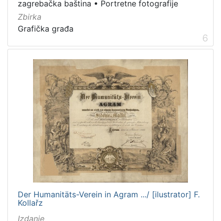
zagrebačka baština
•
Portretne fotografije
Zbirka
Grafička građa
6
Der Humanitäts-Verein in Agram .../ [ilustrator] F.
Kollařz
Izdanje