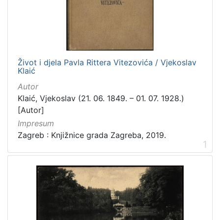
[
3
1
6
]
Izdavač
Život i djela Pavla Rittera Vitezovića / Vjekoslav
Klaić
Knjižnice grada Zagreba
410
Autor
Gradska knjižnica Ante Kovačića
7
Klaić, Vjekoslav (21. 06. 1849. – 01. 07. 1928.)
[Autor]
Impresum
[
Zagreb : Knjižnice grada Zagreba, 2019.
2
1
]
Jezik
hrvatski
228
njemački
51
francuski
19