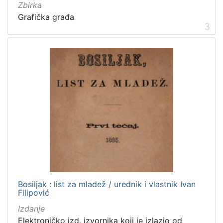
Izdanja zagrebačkih tiskara 17. i 18. stoljeća
20
Zbirka
Grafička građa
Priznanja zagrebačkih društava
18
3
[
3
2
]
Prava
Javno dobro
219
Zaštićeno autorskim pravom
169
Bosiljak : list za mladež / urednik i vlastnik Ivan
[
Filipović
2
]
Izdanje
Vrsta
Elektroničko izd. izvornika koji je izlazio od