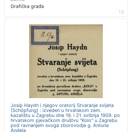
Grafička građa
18
Josip Haydn i njegov oratorij Stvaranje svijeta
(Schöpfung) : izveden u hrvatskom zem.
kazalištu u Zagrebu dne 19. i 21. svibnja 1909. po
hrvatskom pjevačkom društvu "Kolo" u Zagrebu
pod ravnanjem svoga zborovodje g. Antuna
Andela