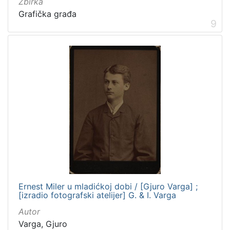
Zbirka
Grafička građa
9
Ernest Miler u mladićkoj dobi / [Gjuro Varga] ;
[izradio fotografski atelijer] G. & I. Varga
Autor
Varga, Gjuro