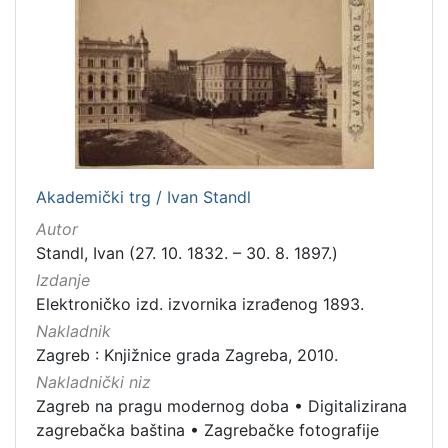
Zaprešić
16
[
2
]
Nakladnička
cjelina
Akademički trg / Ivan Standl
Digitalizirana zagrebačka baština
666
Autor
Zagreb na pragu modernog doba
350
Standl, Ivan (27. 10. 1832. – 30. 8. 1897.)
Glasovi Književnog petka
211
Izdanje
Elektroničko izd. izvornika izrađenog 1893.
Ilirci
53
Nakladnik
Zagrebačke razglednice
50
Zagreb : Knjižnice grada Zagreba, 2010.
Knjige za djecu i mladež
43
Nakladnički niz
Portretne fotografije
43
Zagreb na pragu modernog doba
•
Digitalizirana
Obitelji Šubić, Zrinski i Frankopan
20
zagrebačka baština
•
Zagrebačke fotografije