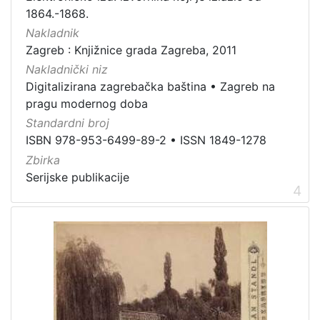
građe
1864.-1868.
knjiga
198
Nakladnik
Zagreb : Knjižnice grada Zagreba, 2011
zvučna građa - neglazbena
154
Nakladnički niz
grafička građa
106
Digitalizirana zagrebačka baština
•
Zagreb na
razglednica
53
pragu modernog doba
notna građa
43
Standardni broj
fotografija
26
ISBN 978-953-6499-89-2
•
ISSN 1849-1278
Zbirka
sitni tisak
24
Serijske publikacije
časopis
22
4
dopisnica
4
zvučna građa - glazbena
3
[
1
3