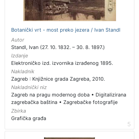
]
Zbirka
Knjige
282
Botanički vrt - most preko jezera / Ivan Standl
Usmeni izvori
211
Autor
Grafička građa
148
Standl, Ivan (27. 10. 1832. – 30. 8. 1897.)
Sitni tisak
58
Izdanje
Notni zapisi
57
Elektroničko izd. izvornika izrađenog 1895.
Knjige za djecu i mladež
44
Nakladnik
Zagreb : Knjižnice grada Zagreba, 2010.
Serijske publikacije
25
Nakladnički niz
Digitalna zbirka Zaprešića
21
Zagreb na pragu modernog doba
•
Digitalizirana
Hemeroteka
10
zagrebačka baština
•
Zagrebačke fotografije
Izdanja Knjižnica grada Zagreba - E-knjige
10
Zbirka
Grafička građa
5
[