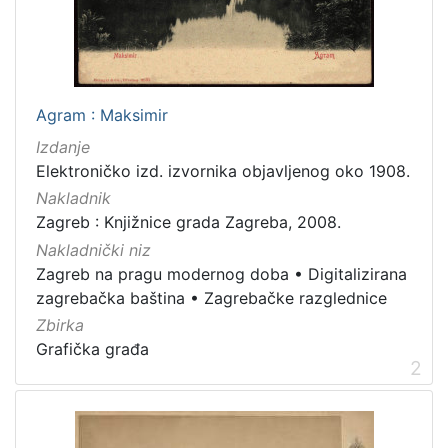
latinski
12
mađarski
8
talijanski
4
danski
2
Agram : Maksimir
češki
2
Izdanje
španjolski
2
Elektroničko izd. izvornika objavljenog oko 1908.
engleski
1
Nakladnik
Zagreb : Knjižnice grada Zagreba, 2008.
Nakladnički niz
Zagreb na pragu modernog doba
•
Digitalizirana
[
zagrebačka baština
•
Zagrebačke razglednice
1
4
Zbirka
]
Grafička građa
2
Mjesto
izdanja
Zagreb
582