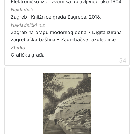
Elektroničko izd. izvornika objavljenog oko 1904.
građe
Nakladnik
knjiga
198
Zagreb : Knjižnice grada Zagreba, 2018.
zvučna građa - neglazbena
154
Nakladnički niz
grafička građa
106
Zagreb na pragu modernog doba
•
Digitalizirana
zagrebačka baština
•
Zagrebačke razglednice
razglednica
53
Zbirka
notna građa
43
Grafička građa
fotografija
26
54
sitni tisak
24
časopis
22
dopisnica
4
zvučna građa - glazbena
3
[
1
3