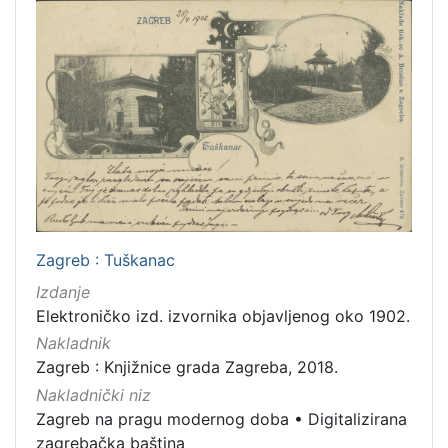
Zaprešić
16
[
2
]
Nakladnička
cjelina
Digitalizirana zagrebačka baština
666
Zagreb na pragu modernog doba
350
Zagreb : Tuškanac
Glasovi Književnog petka
211
Izdanje
Ilirci
53
Elektroničko izd. izvornika objavljenog oko 1902.
Zagrebačke razglednice
50
Nakladnik
Portretne fotografije
43
Zagreb : Knjižnice grada Zagreba, 2018.
Nakladnički niz
Knjige za djecu i mladež
43
Zagreb na pragu modernog doba
•
Digitalizirana
Obitelji Šubić, Zrinski i Frankopan
20
zagrebačka baština