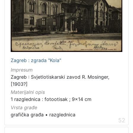
latinski
12
mađarski
8
talijanski
4
češki
2
španjolski
2
danski
2
ruski
1
Zagreb : zgrada "Kola"
Impresum
Zagreb : Svjetlotiskarski zavod R. Mosinger,
[
[1903?]
1
Materijalni opis
4
1 razglednica : fotootisak ; 9x14 cm
]
Vrsta građe
Mjesto
grafička građa
•
razglednica
izdanja
52
Zagreb
582