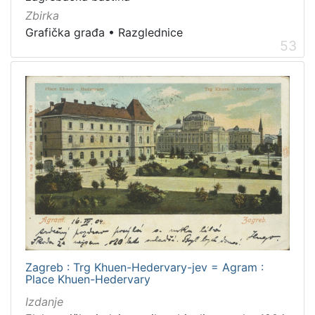
Izdanja zagrebačkih tiskara 17. i 18. stoljeća
20
Zbirka
Priznanja zagrebačkih društava
18
Grafička građa
•
Razglednice
53
[
3
2
]
Prava
Javno dobro
219
Zaštićeno autorskim pravom
169
[
Zagreb : Trg Khuen-Hedervary-jev = Agram :
2
Place Khuen-Hedervary
]
Izdanje
Vrsta