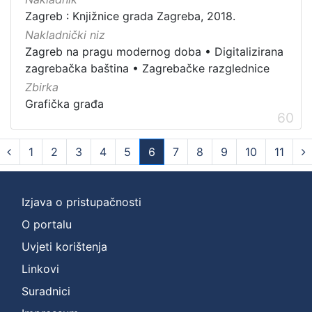
Zagreb : Knjižnice grada Zagreba, 2018.
Nakladnički niz
Zagreb na pragu modernog doba
•
Digitalizirana
zagrebačka baština
•
Zagrebačke razglednice
Zbirka
Grafička građa
60
1
2
3
4
5
6
7
8
9
10
11
(current)
Izjava o pristupačnosti
O portalu
Uvjeti korištenja
Linkovi
Suradnici