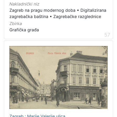
Nakladnički niz
Zagreb na pragu modernog doba
•
Digitalizirana
zagrebačka baština
•
Zagrebačke razglednice
Zbirka
Grafička građa
57
Zagreb : Marije Valerije ulica