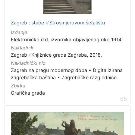
]
Zbirka
Zagreb : stube k'Strosmjerovom šetalištu
Knjige
282
Usmeni izvori
211
Izdanje
Elektroničko izd. izvornika objavljenog oko 1914.
Grafička građa
148
Nakladnik
Sitni tisak
58
Zagreb : Knjižnice grada Zagreba, 2018.
Notni zapisi
57
Nakladnički niz
Knjige za djecu i mladež
44
Zagreb na pragu modernog doba
•
Digitalizirana
Serijske publikacije
25
zagrebačka baština
•
Zagrebačke razglednice
Zbirka
Digitalna zbirka Zaprešića
21
Grafička građa
Hemeroteka
10
55
Izdanja Knjižnica grada Zagreba - E-knjige
10
[