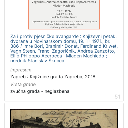
[
3
1
6
]
Izdavač
Za i protiv pjesničke avangarde : Književni petak,
dvorana u Novinarskom domu, 19. 11. 1971., br.
Knjižnice grada Zagreba
410
386 / Imre Bori, Branimir Donat, Ferdinand Kriwet,
Gradska knjižnica Ante Kovačića
7
Vagn Steen, Franci Zagoričnik, Andrea Zanzotto,
Ellio Philoppo Accrocca i Mladen Machiedo ;
urednik Stanislav Škunca
Impresum
Zagreb : Knjižnice grada Zagreba, 2018
[
2
Vrsta građe
]
zvučna građa - neglazbena
51
Jezik
hrvatski
228
njemački
51
francuski
19