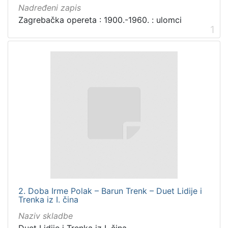
Nadređeni zapis
Zagrebačka opereta : 1900.-1960. : ulomci
1
2. Doba Irme Polak – Barun Trenk – Duet Lidije i
Trenka iz I. čina
Naziv skladbe
Duet Lidije i Trenka iz I. čina