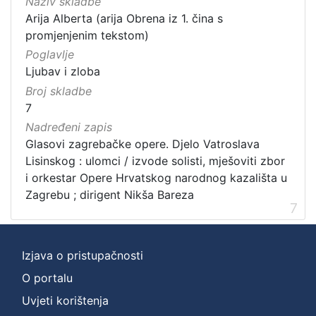
Naziv skladbe
Arija Alberta (arija Obrena iz 1. čina s
promjenjenim tekstom)
Poglavlje
Ljubav i zloba
Broj skladbe
7
Nadređeni zapis
Glasovi zagrebačke opere. Djelo Vatroslava
Lisinskog : ulomci / izvode solisti, mješoviti zbor
i orkestar Opere Hrvatskog narodnog kazališta u
Zagrebu ; dirigent Nikša Bareza
7
Izjava o pristupačnosti
O portalu
Uvjeti korištenja