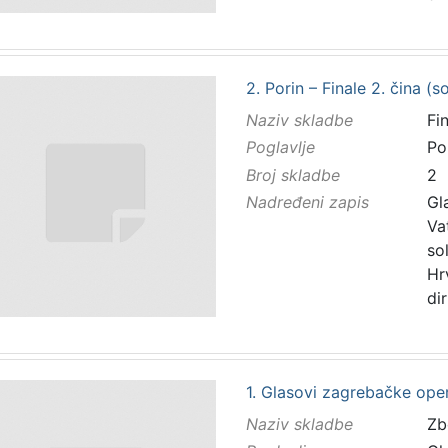
2. Porin – Finale 2. čina (so
Naziv skladbe
Fin
Poglavlje
Po
Broj skladbe
2
Nadređeni zapis
Gl
Va
so
Hr
di
1. Glasovi zagrebačke oper
Naziv skladbe
Zb