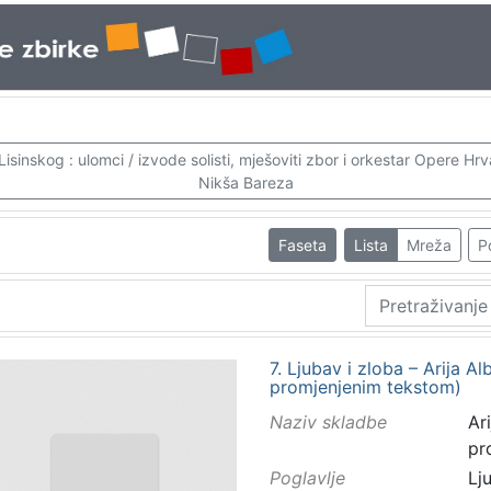
sinskog : ulomci / izvode solisti, mješoviti zbor i orkestar Opere Hr
Nikša Bareza
Faseta
Lista
Mreža
P
7. Ljubav i zloba – Arija Al
promjenjenim tekstom)
Naziv skladbe
Ari
pr
Poglavlje
Lj