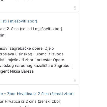
5
listi i mješoviti zbor)
ale 2. čina (solisti i mješoviti zbor)
rin
asovi zagrebačke opere. Djelo
troslava Lisinskog : ulomci / izvode
listi, mješoviti zbor i orkestar Opere
vatskog narodnog kazališta u Zagrebu ;
rigent Nikša Bareza
6
e – Zbor Hrvatica iz 2 čina (ženski zbor)
or Hrvatica iz 2 čina (ženski zbor)