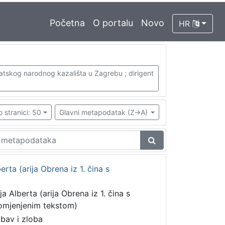
Početna
O portalu
Novo
HR
vatskog narodnog kazališta u Zagrebu ; dirigent
o stranici: 50
Glavni metapodatak (Z->A)
berta (arija Obrena iz 1. čina s
ja Alberta (arija Obrena iz 1. čina s
omjenjenim tekstom)
ubav i zloba