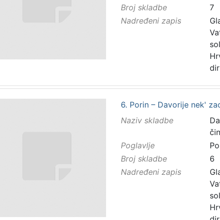
Broj skladbe
7
Nadređeni zapis
Gl
Va
so
Hr
di
6. Porin – Davorije nek' za
Naziv skladbe
Da
či
Poglavlje
Po
Broj skladbe
6
Nadređeni zapis
Gl
Va
so
Hr
di