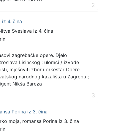
2
 iz 4. čina
litva Sveslava iz 4. čina
rin
asovi zagrebačke opere. Djelo
troslava Lisinskog : ulomci / izvode
listi, mješoviti zbor i orkestar Opere
vatskog narodnog kazališta u Zagrebu ;
rigent Nikša Bareza
3
ansa Porina iz 3. čina
rko moja, romansa Porina iz 3. čina
rin