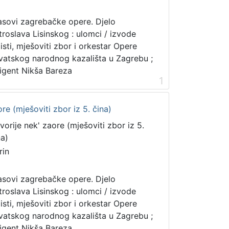
asovi zagrebačke opere. Djelo
troslava Lisinskog : ulomci / izvode
listi, mješoviti zbor i orkestar Opere
vatskog narodnog kazališta u Zagrebu ;
rigent Nikša Bareza
1
ore (mješoviti zbor iz 5. čina)
vorije nek' zaore (mješoviti zbor iz 5.
na)
rin
asovi zagrebačke opere. Djelo
troslava Lisinskog : ulomci / izvode
listi, mješoviti zbor i orkestar Opere
vatskog narodnog kazališta u Zagrebu ;
rigent Nikša Bareza