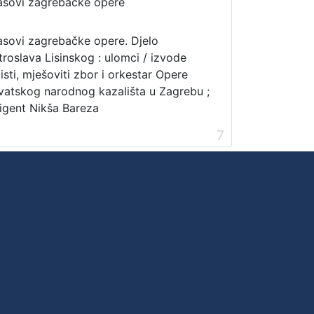
asovi zagrebačke opere
asovi zagrebačke opere. Djelo
troslava Lisinskog : ulomci / izvode
listi, mješoviti zbor i orkestar Opere
vatskog narodnog kazališta u Zagrebu ;
rigent Nikša Bareza
7