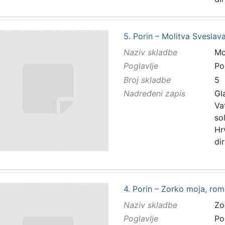
5. Porin – Molitva Sveslava
Naziv skladbe
Mo
Poglavlje
Po
Broj skladbe
5
Nadređeni zapis
Gl
Va
so
Hr
di
4. Porin – Zorko moja, rom
Naziv skladbe
Zo
Poglavlje
Po