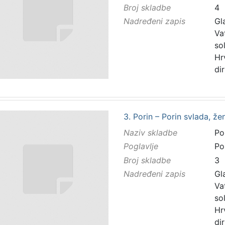
Broj skladbe
4
Nadređeni zapis
Gl
Va
so
Hr
di
3. Porin – Porin svlada, žen
Naziv skladbe
Po
Poglavlje
Po
Broj skladbe
3
Nadređeni zapis
Gl
Va
so
Hr
di