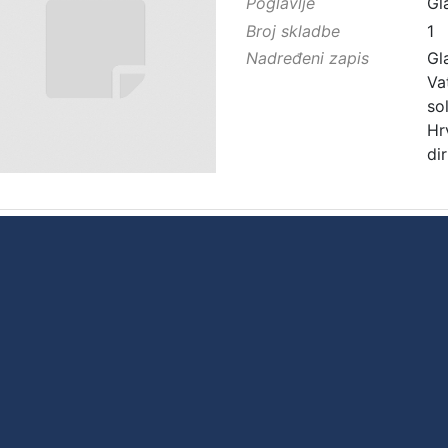
Poglavlje
Gl
Broj skladbe
1
Nadređeni zapis
Gl
Va
so
Hr
di