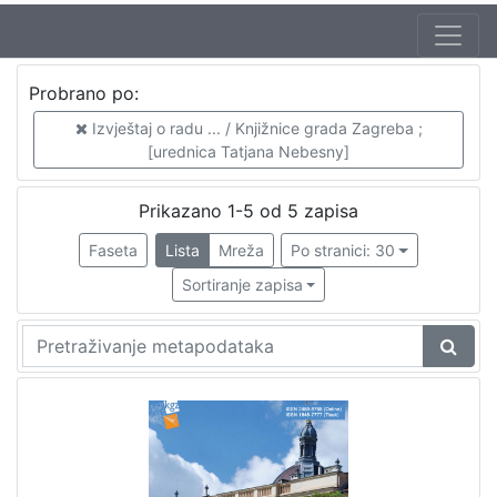
Zbirka
Probrano po:
Izvještaj o radu
5
Izvještaj o radu ... / Knjižnice grada Zagreba ;
Izdanja Knjižnica grada Zagreba - E-knjige
5
[urednica Tatjana Nebesny]
Prikazano 1-5 od 5 zapisa
[
Faseta
Lista
Mreža
Po stranici: 30
2
]
Sortiranje zapisa