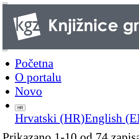
Početna
O portalu
Novo
HR
Hrvatski (HR)
English (E
Prikazano 1-10 od 74 zapis