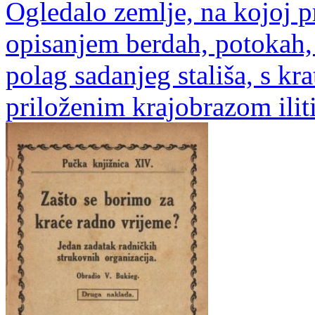
Ogledalo zemlje, na kojoj pr
opisanjem berdah, potokah,
polag sadanjeg stališa, s 
priloženim krajobrazom ili