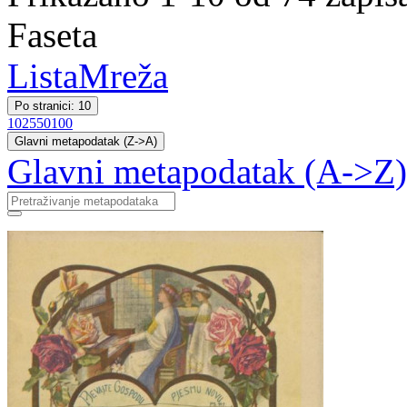
Faseta
Lista
Mreža
Po stranici: 10
10
25
50
100
Glavni metapodatak (Z->A)
Glavni metapodatak (A->Z)