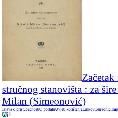
Začetak 
stručnog stanovišta : za šir
Milan (Simeonović)
Izjava o pristupačnosti
O portalu
Uvjeti korištenja
Linkovi
Suradnici
Imp