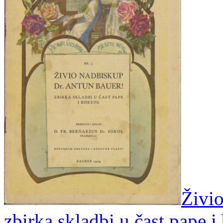
Živio
zbirka skladbi u čast pape i 