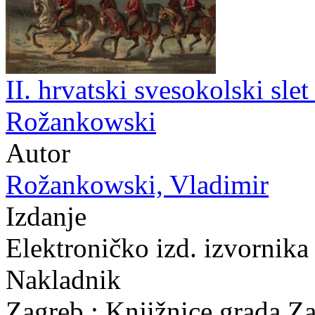
II. hrvatski svesokolski sle
Rožankowski
Autor
Rožankowski, Vladimir
Izdanje
Elektroničko izd. izvornika
Nakladnik
Zagreb : Knjižnice grada Z