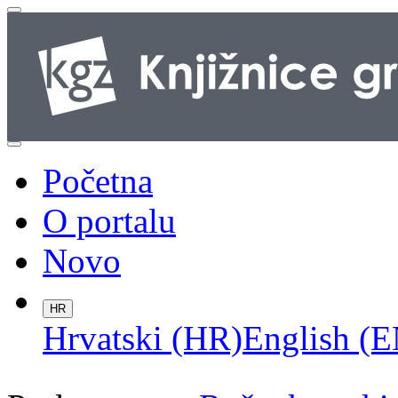
Početna
O portalu
Novo
HR
Hrvatski (HR)
English (E