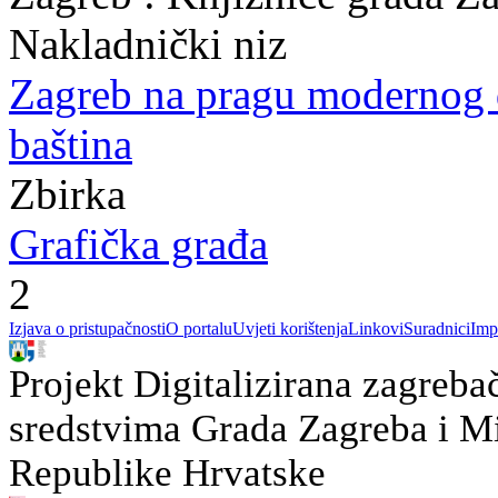
Nakladnički niz
Zagreb na pragu modernog
baština
Zbirka
Grafička građa
2
Izjava o pristupačnosti
O portalu
Uvjeti korištenja
Linkovi
Suradnici
Imp
Projekt Digitalizirana zagreba
sredstvima Grada Zagreba i Min
Republike Hrvatske