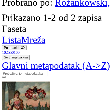
Probrano po:
Rožankowski,
Prikazano 1-2 od 2 zapisa
Faseta
Lista
Mreža
Po stranici: 30
10
25
50
100
Sortiranje zapisa
Glavni metapodatak (A->Z)