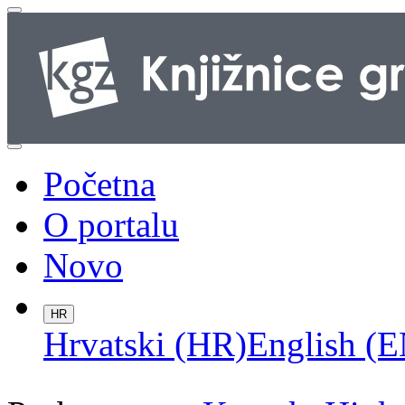
Početna
O portalu
Novo
HR
Hrvatski (HR)
English (E