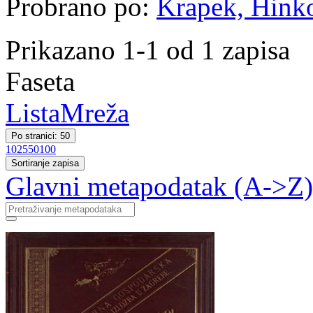
Probrano po:
Krapek, Hinko
Prikazano 1-1 od 1 zapisa
Faseta
Lista
Mreža
Po stranici: 50
10
25
50
100
Sortiranje zapisa
Glavni metapodatak (A->Z)