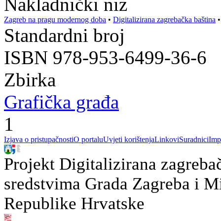
Nakladnički niz
Zagreb na pragu modernog doba
•
Digitalizirana zagrebačka baština
Standardni broj
ISBN 978-953-6499-36-6
Zbirka
Grafička građa
1
Izjava o pristupačnosti
O portalu
Uvjeti korištenja
Linkovi
Suradnici
Imp
Projekt Digitalizirana zagreba
sredstvima Grada Zagreba i Min
Republike Hrvatske