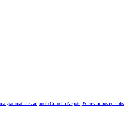
fima grammaticae : adjuncto Cornelio Nepote, & brevioribus epistolis