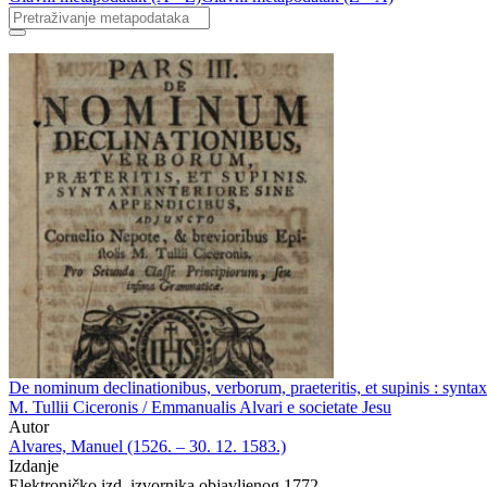
De nominum declinationibus, verborum, praeteritis, et supinis : synta
M. Tullii Ciceronis / Emmanualis Alvari e societate Jesu
Autor
Alvares, Manuel (1526. – 30. 12. 1583.)
Izdanje
Elektroničko izd. izvornika objavljenog 1772.