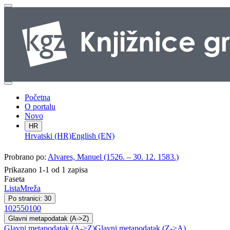
Početna
O portalu
Novo
HR
Hrvatski (HR)
English (EN)
Probrano po:
Alvares, Manuel (1526. – 30. 12. 1583.)
Prikazano 1-1 od 1 zapisa
Faseta
Lista
Mreža
Po stranici: 30
10
25
50
100
Glavni metapodatak (A->Z)
Glavni metapodatak (A->Z)
Glavni metapodatak (Z->A)