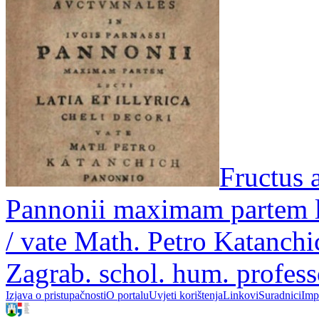
Fructus 
Pannonii maximam partem lec
/ vate Math. Petro Katanch
Zagrab. schol. hum. profess
Izjava o pristupačnosti
O portalu
Uvjeti korištenja
Linkovi
Suradnici
Imp