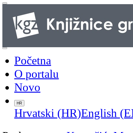
Početna
O portalu
Novo
HR
Hrvatski (HR)
English (E