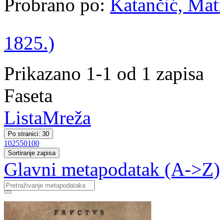
Probrano po:
Katančić, Mati
1825.)
Prikazano 1-1 od 1 zapisa
Faseta
Lista
Mreža
Po stranici: 30
10
25
50
100
Sortiranje zapisa
Glavni metapodatak (A->Z)