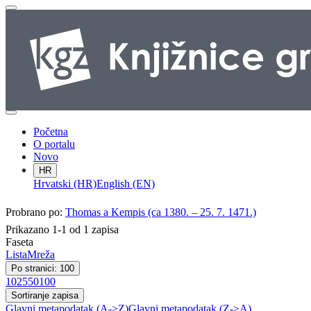
Početna
O portalu
Novo
HR
Hrvatski (HR)
English (EN)
Probrano po:
Thomas a Kempis (ca 1380. – 25. 7. 1471.)
Prikazano 1-1 od 1 zapisa
Faseta
Lista
Mreža
Po stranici: 100
10
25
50
100
Sortiranje zapisa
Glavni metapodatak (A->Z)
Glavni metapodatak (Z->A)