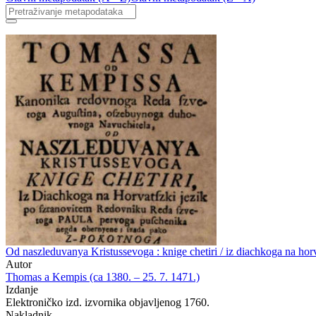
Od naszleduvanya Kristussevoga : knige chetiri / iz diachkoga na ho
Autor
Thomas a Kempis (ca 1380. – 25. 7. 1471.)
Izdanje
Elektroničko izd. izvornika objavljenog 1760.
Nakladnik