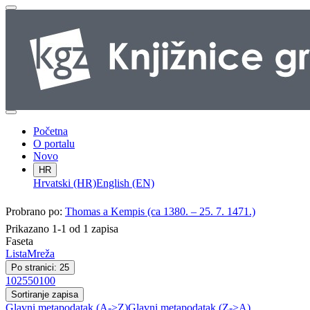
Početna
O portalu
Novo
HR
Hrvatski (HR)
English (EN)
Probrano po:
Thomas a Kempis (ca 1380. – 25. 7. 1471.)
Prikazano 1-1 od 1 zapisa
Faseta
Lista
Mreža
Po stranici: 25
10
25
50
100
Sortiranje zapisa
Glavni metapodatak (A->Z)
Glavni metapodatak (Z->A)