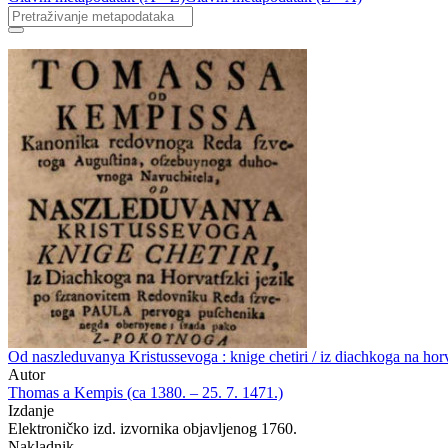
Od naszleduvanya Kristussevoga : knige chetiri / iz diachkoga na ho
Autor
Thomas a Kempis (ca 1380. – 25. 7. 1471.)
Izdanje
Elektroničko izd. izvornika objavljenog 1760.
Nakladnik