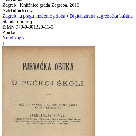
Zagreb : Knjižnice grada Zagreba, 2010.
Nakladnički niz
Zagreb na pragu modernog doba
•
Digitalizirana zagrebačka baština
Standardni broj
ISMN 979-0-801329-11-0
Zbirka
Notni zapisi
1