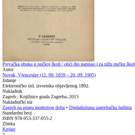
Pjevačka obuka u pučkoj školi / obći dio napisao i za nižu pučku šk
Autor
Novak, Vjenceslav (11. 09. 1859 – 20. 09. 1905)
Izdanje
Elektroničko izd. izvornika objavljenog 1892.
Nakladnik
Zagreb : Knjižnice grada Zagreba, 2015
Nakladnički niz
Zagreb na pragu modernog doba
•
Digitalizirana zagrebačka baština
Standardni broj
ISBN 978-953-337-055-2
Zbirka
Knjige
2