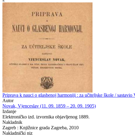
Priprava k nauci o glasbenoj harmoniji : za učiteljske škole / sastavi
Autor
Novak, Vjenceslav (11. 09. 1859 – 20. 09. 1905)
Izdanje
Elektroničko izd. izvornika objavljenog 1889.
Nakladnik
Zagreb : Knjižnice grada Zagreba, 2010
Nakladnički niz