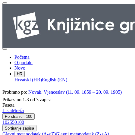
Početna
O portalu
Novo
HR
Hrvatski (HR)
English (EN)
Probrano po:
Novak, Vjenceslav (11. 09. 1859 – 20. 09. 1905)
Prikazano 1-3 od 3 zapisa
Faseta
Lista
Mreža
Po stranici: 100
10
25
50
100
Sortiranje zapisa
Glavni metapodatak (A->Z)
Glavni metapodatak (Z->A)