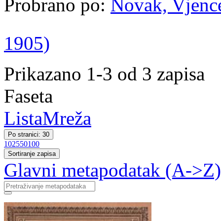
Probrano po:
Novak, Vjence
1905)
Prikazano 1-3 od 3 zapisa
Faseta
Lista
Mreža
Po stranici: 30
10
25
50
100
Sortiranje zapisa
Glavni metapodatak (A->Z)