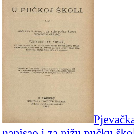
Pjevačka
napisao i za nižu pučku šk