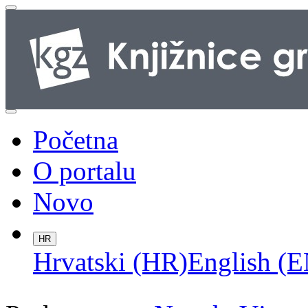
Početna
O portalu
Novo
HR
Hrvatski (HR)
English (E