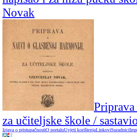
Novak
Priprava
za učiteljske škole / sasta
Izjava o pristupačnosti
O portalu
Uvjeti korištenja
Linkovi
Suradnici
Imp