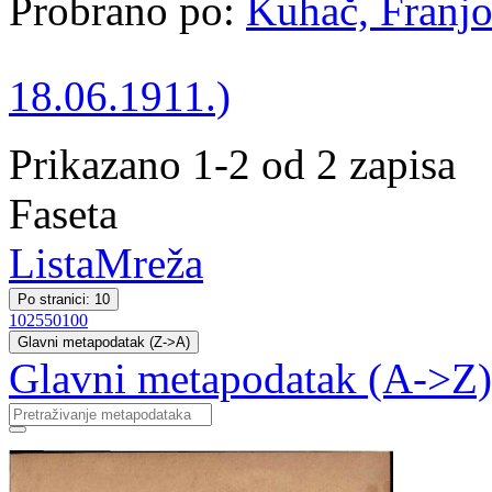
Probrano po:
Kuhač, Franjo
18.06.1911.)
Prikazano 1-2 od 2 zapisa
Faseta
Lista
Mreža
Po stranici: 10
10
25
50
100
Glavni metapodatak (Z->A)
Glavni metapodatak (A->Z)