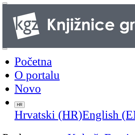
Početna
O portalu
Novo
HR
Hrvatski (HR)
English (E