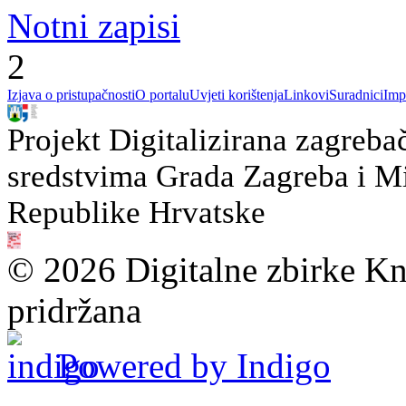
Notni zapisi
2
Izjava o pristupačnosti
O portalu
Uvjeti korištenja
Linkovi
Suradnici
Imp
Projekt Digitalizirana zagreba
sredstvima Grada Zagreba i Min
Republike Hrvatske
© 2026 Digitalne zbirke Kn
pridržana
Powered by Indigo