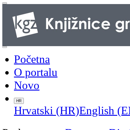
Početna
O portalu
Novo
HR
Hrvatski (HR)
English (E