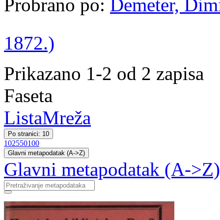
Probrano po:
Demeter, Dimit
1872.)
Prikazano 1-2 od 2 zapisa
Faseta
Lista
Mreža
Po stranici: 10
10
25
50
100
Glavni metapodatak (A->Z)
Glavni metapodatak (A->Z)