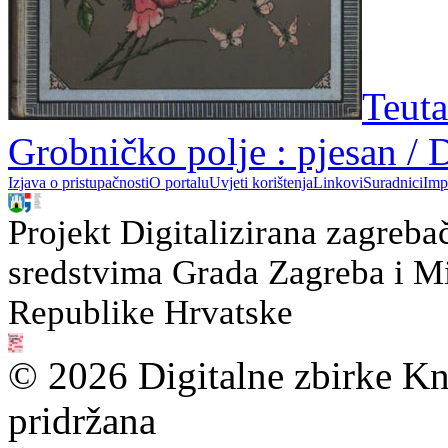
Teuta
Grobničko polje : pjesan / 
Izjava o pristupačnosti
O portalu
Uvjeti korištenja
Linkovi
Suradnici
Imp
Projekt Digitalizirana zagreba
sredstvima Grada Zagreba i Min
Republike Hrvatske
© 2026 Digitalne zbirke Kn
pridržana