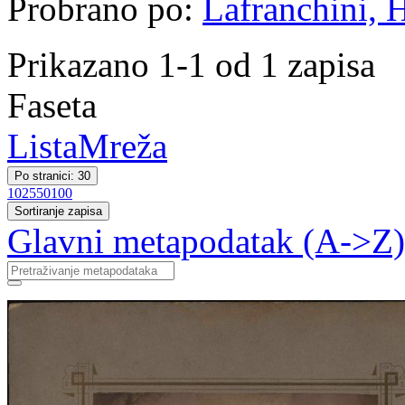
Probrano po:
Lafranchini, 
Prikazano 1-1 od 1 zapisa
Faseta
Lista
Mreža
Po stranici: 30
10
25
50
100
Sortiranje zapisa
Glavni metapodatak (A->Z)