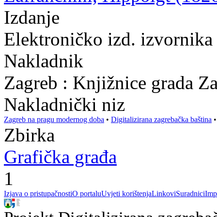
Izdanje
Elektroničko izd. izvornik
Nakladnik
Zagreb : Knjižnice grada Z
Nakladnički niz
Zagreb na pragu modernog doba
•
Digitalizirana zagrebačka baština
Zbirka
Grafička građa
1
Izjava o pristupačnosti
O portalu
Uvjeti korištenja
Linkovi
Suradnici
Imp