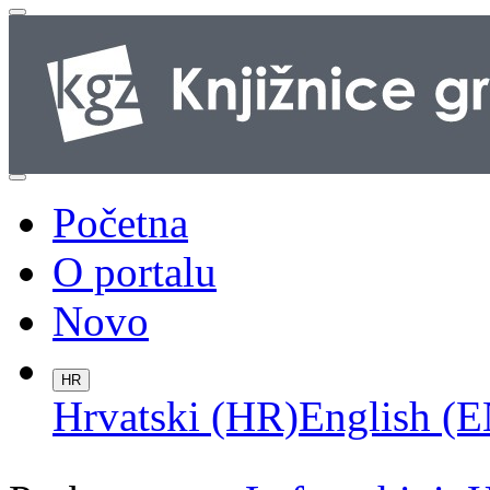
Početna
O portalu
Novo
HR
Hrvatski (HR)
English (E