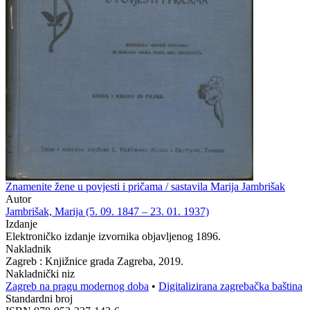
Znamenite žene u povjesti i pričama / sastavila Marija Jambrišak
Autor
Jambrišak, Marija (5. 09. 1847 – 23. 01. 1937)
Izdanje
Elektroničko izdanje izvornika objavljenog 1896.
Nakladnik
Zagreb : Knjižnice grada Zagreba, 2019.
Nakladnički niz
Zagreb na pragu modernog doba
•
Digitalizirana zagrebačka baština
Standardni broj