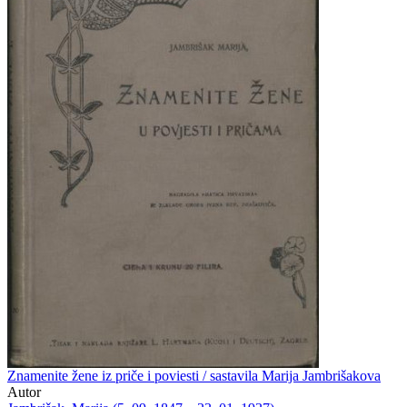
Znamenite žene iz priče i poviesti / sastavila Marija Jambrišakova
Autor