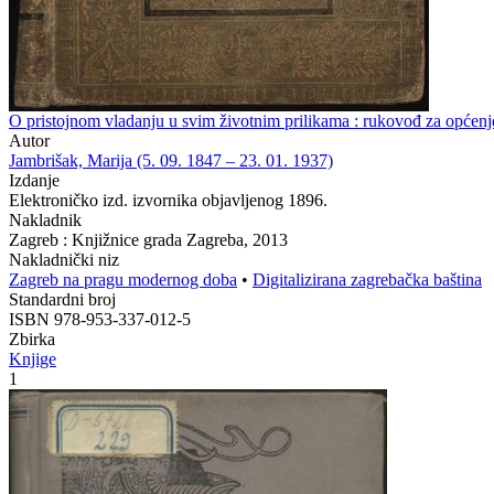
O pristojnom vladanju u svim životnim prilikama : rukovođ za općenje u
Autor
Jambrišak, Marija (5. 09. 1847 – 23. 01. 1937)
Izdanje
Elektroničko izd. izvornika objavljenog 1896.
Nakladnik
Zagreb : Knjižnice grada Zagreba, 2013
Nakladnički niz
Zagreb na pragu modernog doba
•
Digitalizirana zagrebačka baština
Standardni broj
ISBN 978-953-337-012-5
Zbirka
Knjige
1