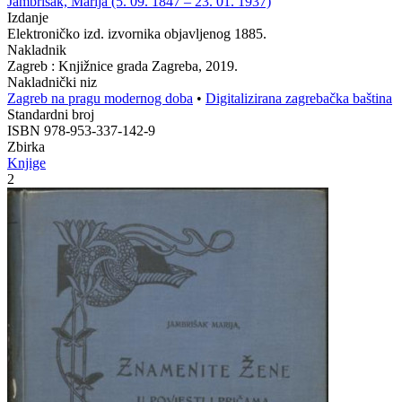
Jambrišak, Marija (5. 09. 1847 – 23. 01. 1937)
Izdanje
Elektroničko izd. izvornika objavljenog 1885.
Nakladnik
Zagreb : Knjižnice grada Zagreba, 2019.
Nakladnički niz
Zagreb na pragu modernog doba
•
Digitalizirana zagrebačka baština
Standardni broj
ISBN 978-953-337-142-9
Zbirka
Knjige
2