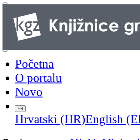
Početna
O portalu
Novo
HR
Hrvatski (HR)
English (E