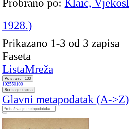
Probrano po:
Klaić, Vjekosl
1928.)
Prikazano 1-3 od 3 zapisa
Faseta
Lista
Mreža
Po stranici: 100
10
25
50
100
Sortiranje zapisa
Glavni metapodatak (A->Z)