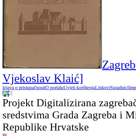
Zagreb
Vjekoslav Klaić]
Izjava o pristupačnosti
O portalu
Uvjeti korištenja
Linkovi
Suradnici
Imp
Projekt Digitalizirana zagreba
sredstvima Grada Zagreba i Min
Republike Hrvatske