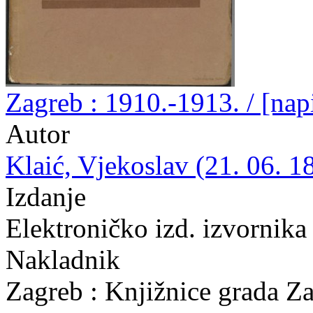
Zagreb : 1910.-1913. / [nap
Autor
Klaić, Vjekoslav (21. 06. 1
Izdanje
Elektroničko izd. izvornika
Nakladnik
Zagreb : Knjižnice grada Z