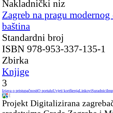
Nakladnički niz
Zagreb na pragu modernog
baština
Standardni broj
ISBN 978-953-337-135-1
Zbirka
Knjige
3
Izjava o pristupačnosti
O portalu
Uvjeti korištenja
Linkovi
Suradnici
Imp
Projekt Digitalizirana zagreba