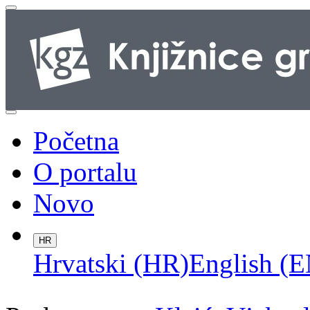
Početna
O portalu
Novo
HR
Hrvatski (HR)
English (E