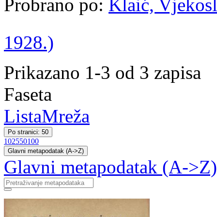
Probrano po:
Klaić, Vjekosl
1928.)
Prikazano 1-3 od 3 zapisa
Faseta
Lista
Mreža
Po stranici: 50
10
25
50
100
Glavni metapodatak (A->Z)
Glavni metapodatak (A->Z)