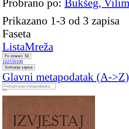
Probrano po:
Bukšeg, Vilim 
Prikazano 1-3 od 3 zapisa
Faseta
Lista
Mreža
Po stranici: 50
10
25
50
100
Sortiranje zapisa
Glavni metapodatak (A->Z)