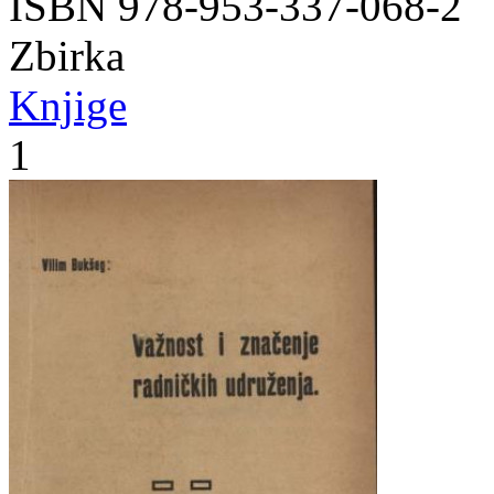
ISBN 978-953-337-068-2
Zbirka
Knjige
1