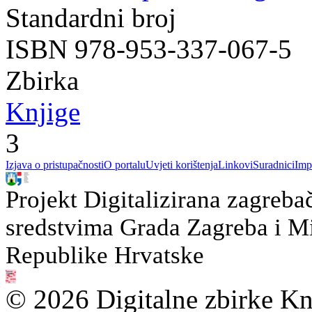
Standardni broj
ISBN 978-953-337-067-5
Zbirka
Knjige
3
Izjava o pristupačnosti
O portalu
Uvjeti korištenja
Linkovi
Suradnici
Imp
Projekt Digitalizirana zagreba
sredstvima Grada Zagreba i Min
Republike Hrvatske
© 2026 Digitalne zbirke Kn