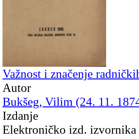
Važnost i značenje radnički
Autor
Bukšeg, Vilim (24. 11. 1874
Izdanje
Elektroničko izd. izvornika