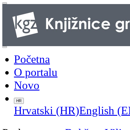
Početna
O portalu
Novo
HR
Hrvatski (HR)
English (E