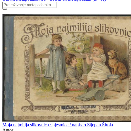
Moja najmilija slikovnica : pjesmice / napisao Stjepan Širola
Autor