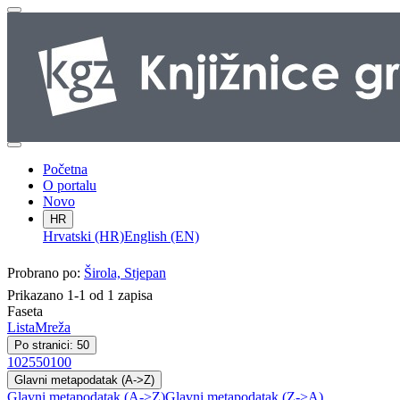
Početna
O portalu
Novo
HR
Hrvatski (HR)
English (EN)
Probrano po:
Širola, Stjepan
Prikazano 1-1 od 1 zapisa
Faseta
Lista
Mreža
Po stranici: 50
10
25
50
100
Glavni metapodatak (A->Z)
Glavni metapodatak (A->Z)
Glavni metapodatak (Z->A)