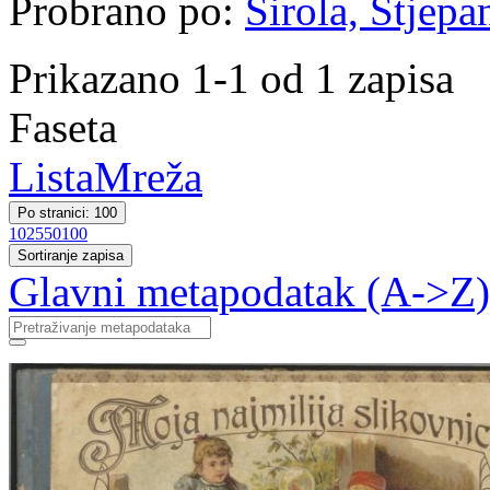
Probrano po:
Širola, Stjepa
Prikazano 1-1 od 1 zapisa
Faseta
Lista
Mreža
Po stranici: 100
10
25
50
100
Sortiranje zapisa
Glavni metapodatak (A->Z)