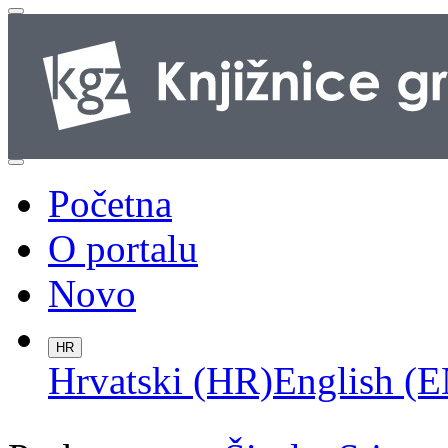
Početna
O portalu
Novo
HR
Hrvatski (HR)
English (E