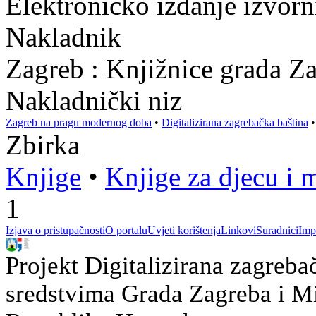
Elektroničko izdanje izvor
Nakladnik
Zagreb : Knjižnice grada Z
Nakladnički niz
Zagreb na pragu modernog doba
•
Digitalizirana zagrebačka baština
Zbirka
Knjige
•
Knjige za djecu i 
1
Izjava o pristupačnosti
O portalu
Uvjeti korištenja
Linkovi
Suradnici
Imp
Projekt Digitalizirana zagreba
sredstvima Grada Zagreba i Min