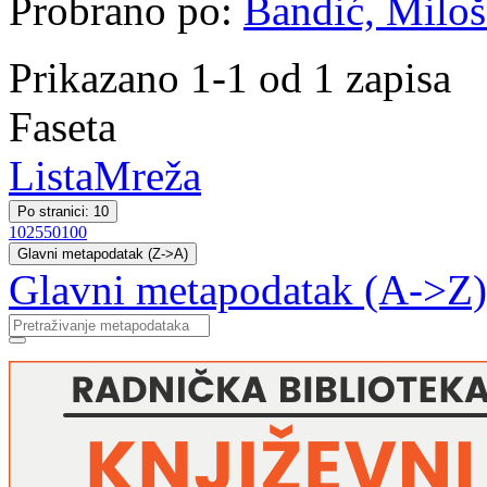
Probrano po:
Bandić, Miloš 
Prikazano 1-1 od 1 zapisa
Faseta
Lista
Mreža
Po stranici: 10
10
25
50
100
Glavni metapodatak (Z->A)
Glavni metapodatak (A->Z)