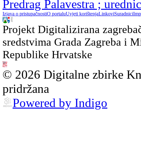
Predrag Palavestra ; uredn
Izjava o pristupačnosti
O portalu
Uvjeti korištenja
Linkovi
Suradnici
Imp
Projekt Digitalizirana zagreba
sredstvima Grada Zagreba i Min
Republike Hrvatske
© 2026 Digitalne zbirke Kn
pridržana
Powered by Indigo