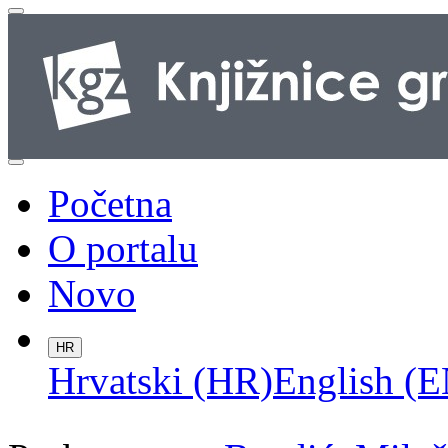
Početna
O portalu
Novo
HR
Hrvatski (HR)
English (E