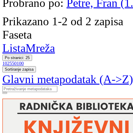
Probrano po:
Petre, Fran (1
Prikazano 1-2 od 2 zapisa
Faseta
Lista
Mreža
Po stranici: 25
10
25
50
100
Sortiranje zapisa
Glavni metapodatak (A->Z)