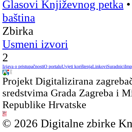
Glasovi Književnog petka
baština
Zbirka
Usmeni izvori
2
Izjava o pristupačnosti
O portalu
Uvjeti korištenja
Linkovi
Suradnici
Imp
Projekt Digitalizirana zagreba
sredstvima Grada Zagreba i Min
Republike Hrvatske
© 2026 Digitalne zbirke Kn