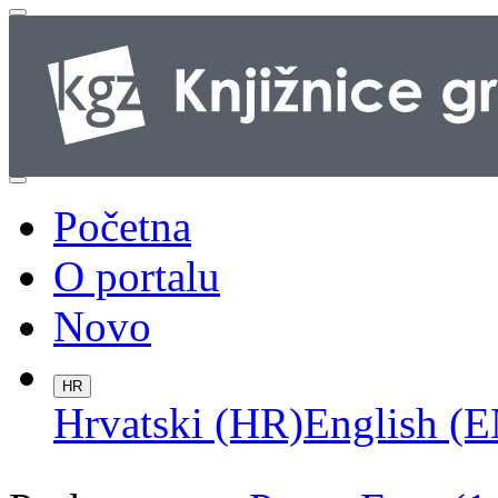
Početna
O portalu
Novo
HR
Hrvatski (HR)
English (E