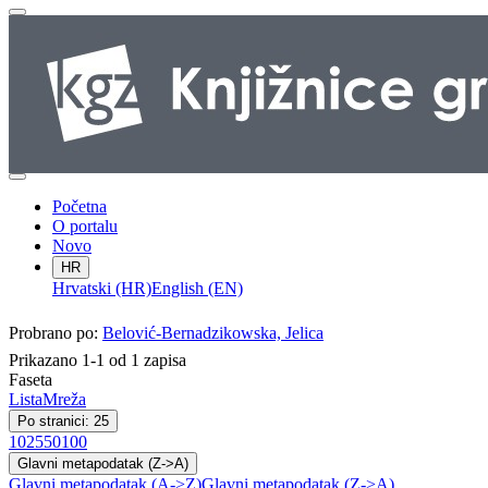
Početna
O portalu
Novo
HR
Hrvatski (HR)
English (EN)
Probrano po:
Belović-Bernadzikowska, Jelica
Prikazano 1-1 od 1 zapisa
Faseta
Lista
Mreža
Po stranici: 25
10
25
50
100
Glavni metapodatak (Z->A)
Glavni metapodatak (A->Z)
Glavni metapodatak (Z->A)