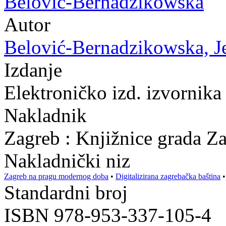
Belović-Bernadzikowska
Autor
Belović-Bernadzikowska, Je
Izdanje
Elektroničko izd. izvornika
Nakladnik
Zagreb : Knjižnice grada Z
Nakladnički niz
Zagreb na pragu modernog doba
•
Digitalizirana zagrebačka baština
Standardni broj
ISBN 978-953-337-105-4