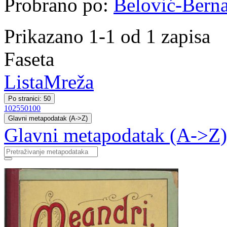
Probrano po:
Belović-Berna
Prikazano 1-1 od 1 zapisa
Faseta
Lista
Mreža
Po stranici: 50
10
25
50
100
Glavni metapodatak (A->Z)
Glavni metapodatak (A->Z)