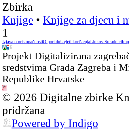
Zbirka
Knjige
•
Knjige za djecu i 
1
Izjava o pristupačnosti
O portalu
Uvjeti korištenja
Linkovi
Suradnici
Imp
Projekt Digitalizirana zagreba
sredstvima Grada Zagreba i Min
Republike Hrvatske
© 2026 Digitalne zbirke Kn
pridržana
Powered by Indigo