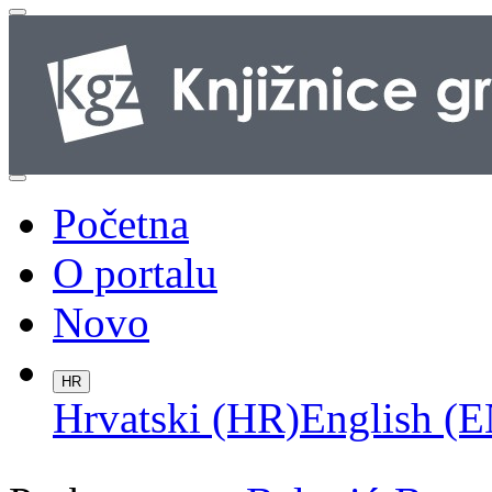
Početna
O portalu
Novo
HR
Hrvatski (HR)
English (E