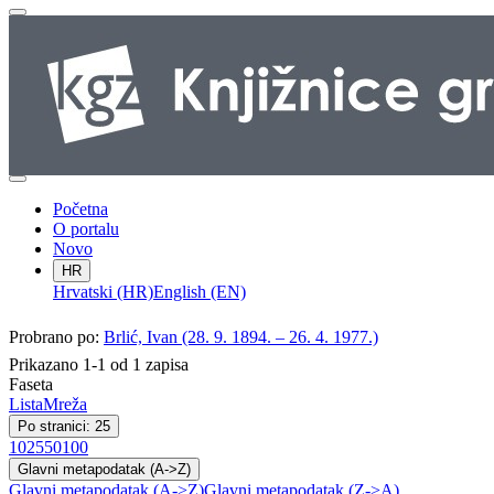
Početna
O portalu
Novo
HR
Hrvatski (HR)
English (EN)
Probrano po:
Brlić, Ivan (28. 9. 1894. – 26. 4. 1977.)
Prikazano 1-1 od 1 zapisa
Faseta
Lista
Mreža
Po stranici: 25
10
25
50
100
Glavni metapodatak (A->Z)
Glavni metapodatak (A->Z)
Glavni metapodatak (Z->A)