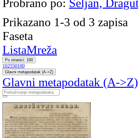
Probrano po:
Seljan, Dragut
Prikazano 1-3 od 3 zapisa
Faseta
Lista
Mreža
Po stranici: 100
10
25
50
100
Glavni metapodatak (A->Z)
Glavni metapodatak (A->Z)