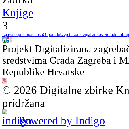
Knjige
3
Izjava o pristupačnosti
O portalu
Uvjeti korištenja
Linkovi
Suradnici
Imp
Projekt Digitalizirana zagreba
sredstvima Grada Zagreba i Min
Republike Hrvatske
© 2026 Digitalne zbirke Kn
pridržana
Powered by Indigo