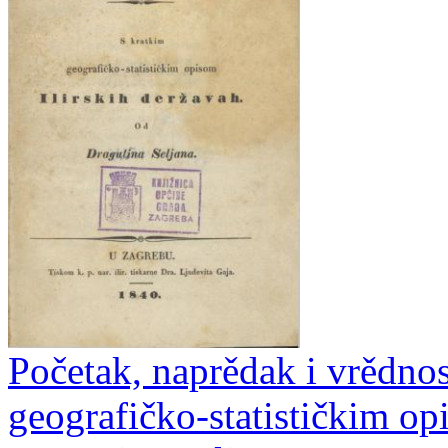
Početak, naprědak i vrědnost 
geografičko-statističkim op