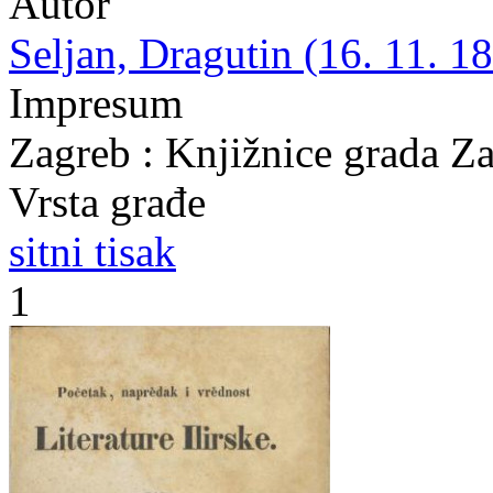
Autor
Seljan, Dragutin (16. 11. 18
Impresum
Zagreb : Knjižnice grada Z
Vrsta građe
sitni tisak
1