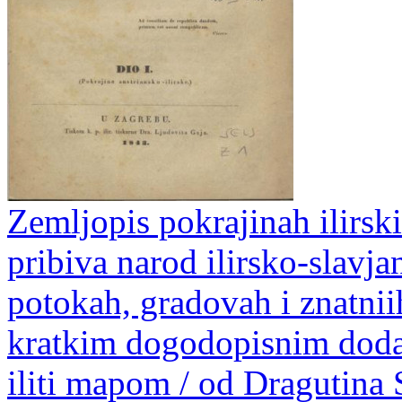
Zemljopis pokrajinah ilirski
pribiva narod ilirsko-slavj
potokah, gradovah i znatnii
kratkim dogodopisnim doda
iliti mapom / od Dragutina 