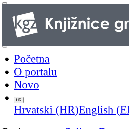
Početna
O portalu
Novo
HR
Hrvatski (HR)
English (E