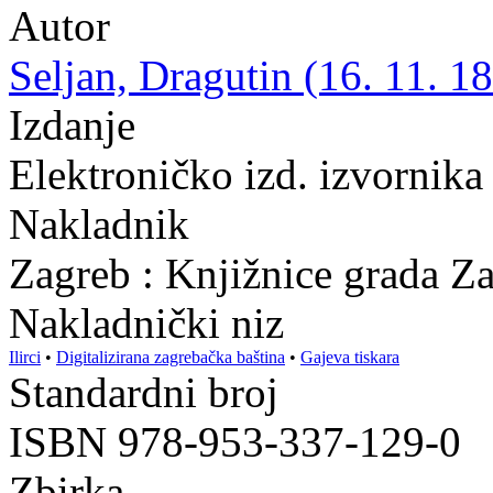
Autor
Seljan, Dragutin (16. 11. 18
Izdanje
Elektroničko izd. izvornika
Nakladnik
Zagreb : Knjižnice grada Z
Nakladnički niz
Ilirci
•
Digitalizirana zagrebačka baština
•
Gajeva tiskara
Standardni broj
ISBN 978-953-337-129-0
Zbirka