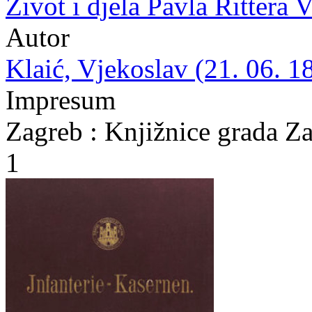
Život i djela Pavla Rittera 
Autor
Klaić, Vjekoslav (21. 06. 1
Impresum
Zagreb : Knjižnice grada Z
1