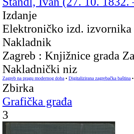
Standl, Ivan (27. 10. 1832. 
Izdanje
Elektroničko izd. izvornik
Nakladnik
Zagreb : Knjižnice grada Z
Nakladnički niz
Zagreb na pragu modernog doba
•
Digitalizirana zagrebačka baština
Zbirka
Grafička građa
3