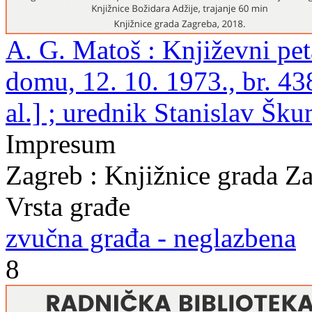
A. G. Matoš : Književni pe
domu, 12. 10. 1973., br. 438
al.] ; urednik Stanislav Šku
Impresum
Zagreb : Knjižnice grada Z
Vrsta građe
zvučna građa - neglazbena
8