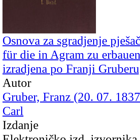
Osnova za sgradjenje pješa
für die in Agram zu erbauen
izradjena po Franji Gruber
Autor
Gruber, Franz (20. 07. 1837
Carl
Izdanje
Elektroničko izd. izvornika