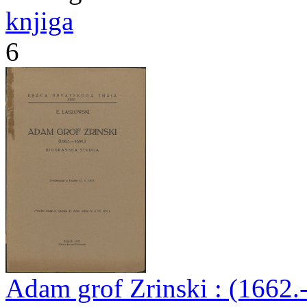
knjiga
6
Adam grof Zrinski : (1662.-