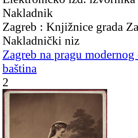
Nakladnik
Zagreb : Knjižnice grada Z
Nakladnički niz
Zagreb na pragu modernog
baština
2