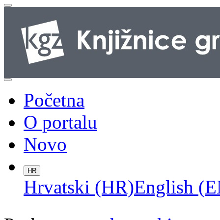
Početna
O portalu
Novo
HR
Hrvatski (HR)
English (E