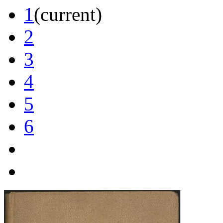
1
(current)
2
3
4
5
6