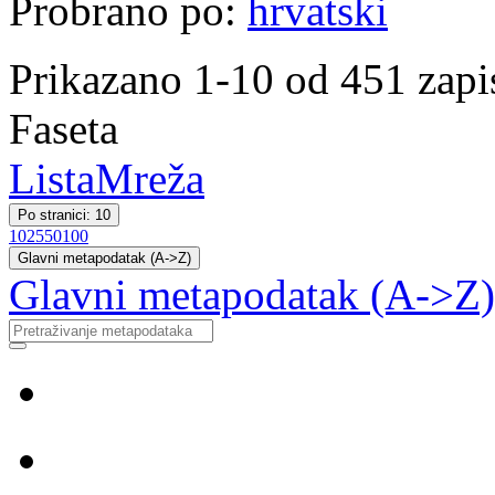
Probrano po:
hrvatski
Prikazano 1-10 od 451 zapi
Faseta
Lista
Mreža
Po stranici: 10
10
25
50
100
Glavni metapodatak (A->Z)
Glavni metapodatak (A->Z)