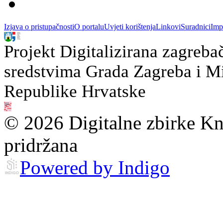
Izjava o pristupačnosti
O portalu
Uvjeti korištenja
Linkovi
Suradnici
Imp
Projekt Digitalizirana zagreba
sredstvima Grada Zagreba i Min
Republike Hrvatske
© 2026 Digitalne zbirke Kn
pridržana
Powered by Indigo