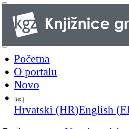
Početna
O portalu
Novo
HR
Hrvatski (HR)
English (E