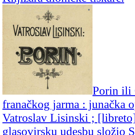
Porin il
franačkog jarma : junačka o
Vatroslav Lisinski ; [libreto
glasovirsku udesbu složio 