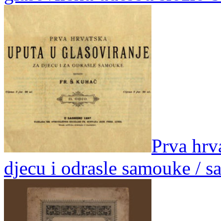
Prva hrva
djecu i odrasle samouke / s