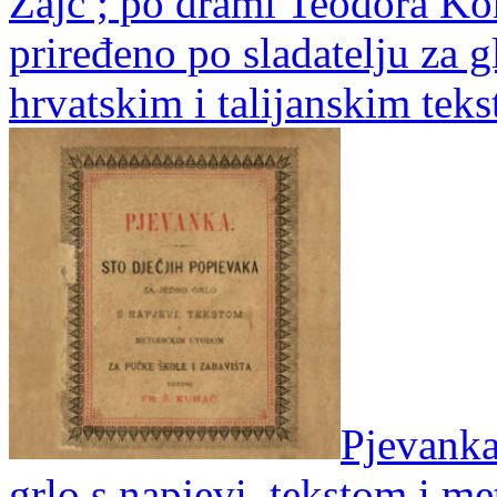
Zajc ; po drami Teodora Kö
priređeno po sladatelju za g
hrvatskim i talijanskim tek
Pjevanka
grlo s napjevi, tekstom i 