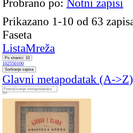
Probrano po:
Notni zapisi
Prikazano 1-10 od 63 zapis
Faseta
Lista
Mreža
Po stranici: 10
10
25
50
100
Sortiranje zapisa
Glavni metapodatak (A->Z)