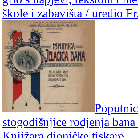
škole i zabavišta / uredio F
Poputnic
stogodišnjice rodjenja bana 
Knjižara dioničke tiskare.