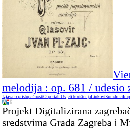
Vie
melodija : op. 681 / udesio 
Izjava o pristupačnosti
O portalu
Uvjeti korištenja
Linkovi
Suradnici
Imp
Projekt Digitalizirana zagreba
sredstvima Grada Zagreba i Min