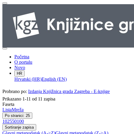
Početna
O portalu
Novo
HR
Hrvatski (HR)
English (EN)
Probrano po:
Izdanja Knjižnica grada Zagreba - E-knjige
Prikazano 1-11 od 11 zapisa
Faseta
Lista
Mreža
Po stranici: 25
10
25
50
100
Sortiranje zapisa
Glavni metapodatak (A->Z)
Glavni metapodatak (Z->A)