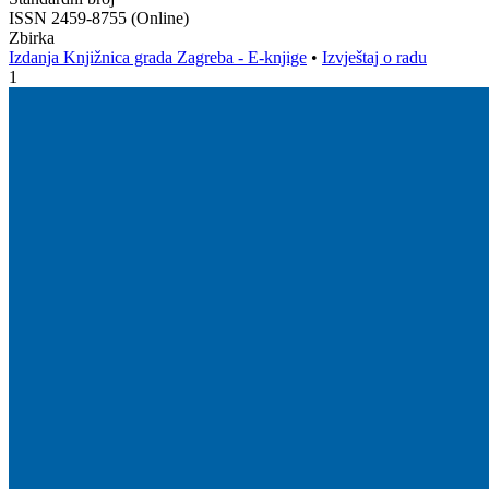
ISSN 2459-8755 (Online)
Zbirka
Izdanja Knjižnica grada Zagreba - E-knjige
•
Izvještaj o radu
1