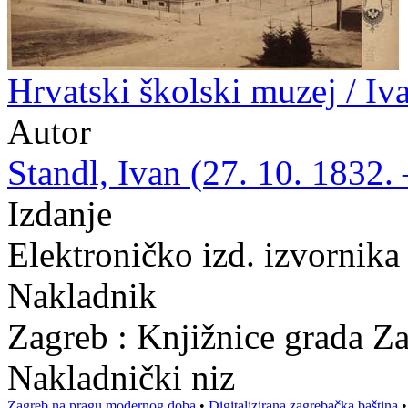
Hrvatski školski muzej / Iv
Autor
Standl, Ivan (27. 10. 1832. 
Izdanje
Elektroničko izd. izvornika
Nakladnik
Zagreb : Knjižnice grada Z
Nakladnički niz
Zagreb na pragu modernog doba
•
Digitalizirana zagrebačka baština