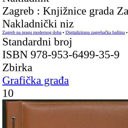
Zagreb : Knjižnice grada Z
Nakladnički niz
Zagreb na pragu modernog doba
•
Digitalizirana zagrebačka baština
Standardni broj
ISBN 978-953-6499-35-9
Zbirka
Grafička građa
10