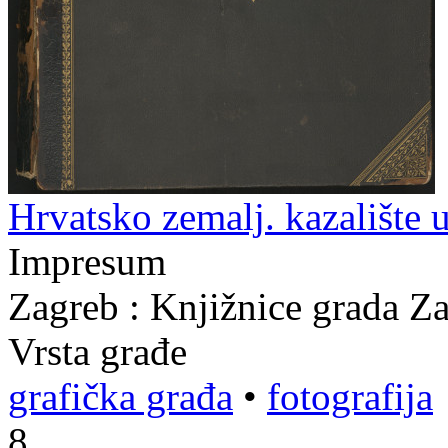
Hrvatsko zemalj. kazalište 
Impresum
Zagreb : Knjižnice grada Z
Vrsta građe
grafička građa
•
fotografija
8