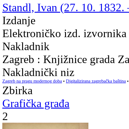
Standl, Ivan (27. 10. 1832. 
Izdanje
Elektroničko izd. izvornika
Nakladnik
Zagreb : Knjižnice grada Z
Nakladnički niz
Zagreb na pragu modernog doba
•
Digitalizirana zagrebačka baština
Zbirka
Grafička građa
2