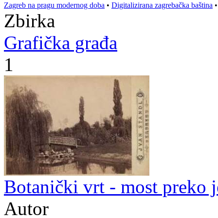
Zagreb na pragu modernog doba
•
Digitalizirana zagrebačka baština
Zbirka
Grafička građa
1
Botanički vrt - most preko j
Autor