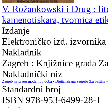
V. Rožankowski i Drug : lit
kamenotiskara, tvornica eti
Izdanje
Elektroničko izd. izvornika
Nakladnik
Zagreb : Knjižnice grada Z
Nakladnički niz
Zagreb na pragu modernog doba
•
Digitalizirana zagrebačka baština
Standardni broj
ISBN 978-953-6499-28-1