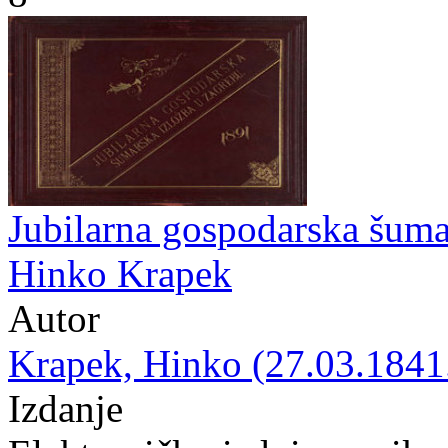
Jubilarna gospodarska šuma
Hinko Krapek
Autor
Krapek, Hinko (27.03.1841.
Izdanje