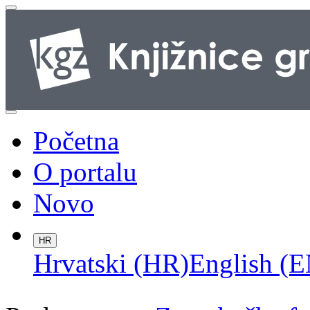
Početna
O portalu
Novo
HR
Hrvatski (HR)
English (E