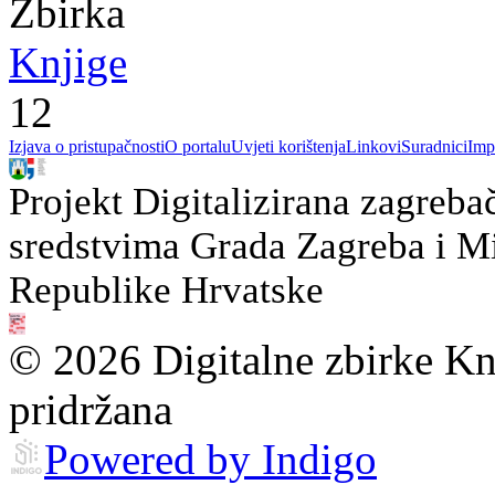
Zbirka
Knjige
12
Izjava o pristupačnosti
O portalu
Uvjeti korištenja
Linkovi
Suradnici
Imp
Projekt Digitalizirana zagreba
sredstvima Grada Zagreba i Min
Republike Hrvatske
© 2026 Digitalne zbirke Kn
pridržana
Powered by Indigo