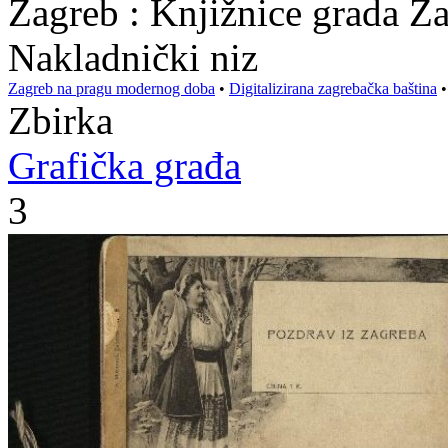
Zagreb : Knjižnice grada Z
Nakladnički niz
Zagreb na pragu modernog doba
•
Digitalizirana zagrebačka baština
Zbirka
Grafička građa
3