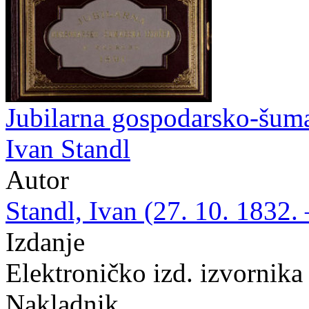
Jubilarna gospodarsko-šuma
Ivan Standl
Autor
Standl, Ivan (27. 10. 1832. 
Izdanje
Elektroničko izd. izvornika
Nakladnik