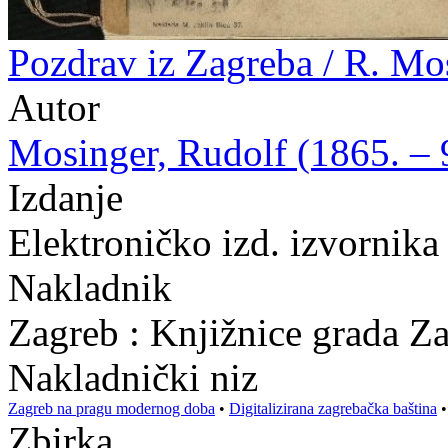
Pozdrav iz Zagreba / R. Mo
Autor
Mosinger, Rudolf (1865. – 9
Izdanje
Elektroničko izd. izvornika
Nakladnik
Zagreb : Knjižnice grada Z
Nakladnički niz
Zagreb na pragu modernog doba
•
Digitalizirana zagrebačka baština
Zbirka