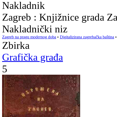
Nakladnik
Zagreb : Knjižnice grada Z
Nakladnički niz
Zagreb na pragu modernog doba
•
Digitalizirana zagrebačka baština
Zbirka
Grafička građa
5