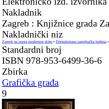
Elektroničko izd. izvornika
Nakladnik
Zagreb : Knjižnice grada Z
Nakladnički niz
Zagreb na pragu modernog doba
•
Digitalizirana zagrebačka baština
Standardni broj
ISBN 978-953-6499-36-6
Zbirka
Grafička građa
9