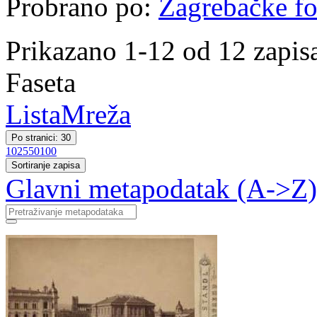
Probrano po:
Zagrebačke fo
Prikazano 1-12 od 12 zapis
Faseta
Lista
Mreža
Po stranici: 30
10
25
50
100
Sortiranje zapisa
Glavni metapodatak (A->Z)