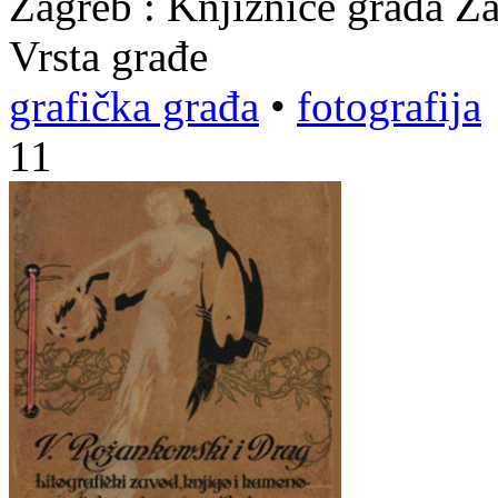
Zagreb : Knjižnice grada Z
Vrsta građe
grafička građa
•
fotografija
11