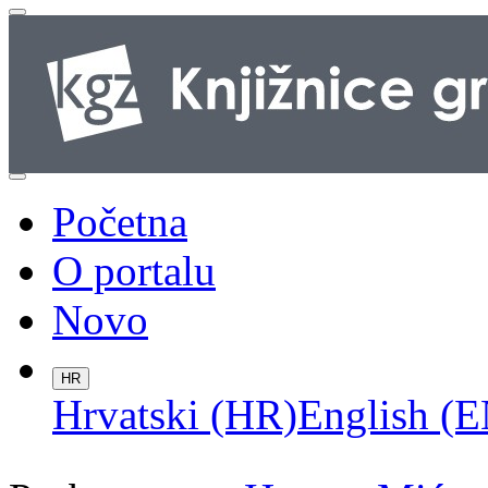
Početna
O portalu
Novo
HR
Hrvatski (HR)
English (E