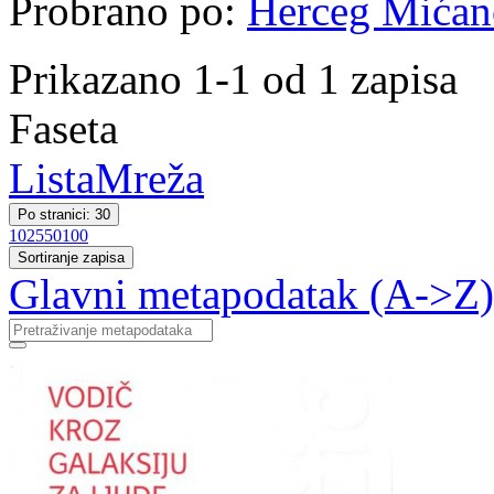
Probrano po:
Herceg Mićano
Prikazano 1-1 od 1 zapisa
Faseta
Lista
Mreža
Po stranici: 30
10
25
50
100
Sortiranje zapisa
Glavni metapodatak (A->Z)