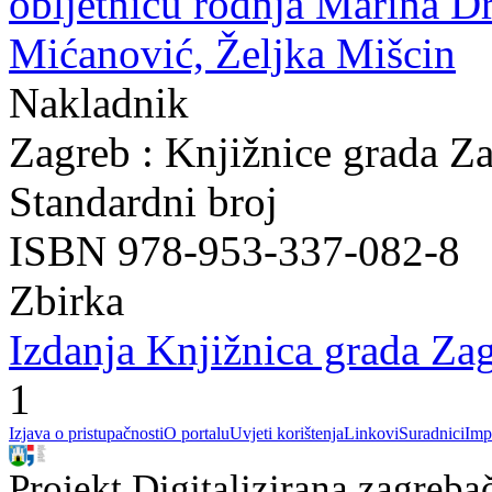
obljetnicu rođnja Marina Dr
Mićanović, Željka Mišcin
Nakladnik
Zagreb : Knjižnice grada Z
Standardni broj
ISBN 978-953-337-082-8
Zbirka
Izdanja Knjižnica grada Zag
1
Izjava o pristupačnosti
O portalu
Uvjeti korištenja
Linkovi
Suradnici
Imp
Projekt Digitalizirana zagreba