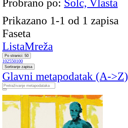
Probrano po:
Šolc, Vlasta
Prikazano 1-1 od 1 zapisa
Faseta
Lista
Mreža
Po stranici: 50
10
25
50
100
Sortiranje zapisa
Glavni metapodatak (A->Z)