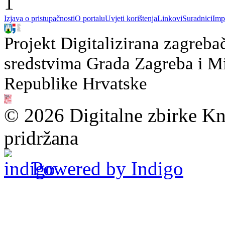
1
Izjava o pristupačnosti
O portalu
Uvjeti korištenja
Linkovi
Suradnici
Imp
Projekt Digitalizirana zagreba
sredstvima Grada Zagreba i Min
Republike Hrvatske
© 2026 Digitalne zbirke Kn
pridržana
Powered by Indigo