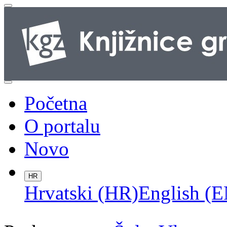
Početna
O portalu
Novo
HR
Hrvatski (HR)
English (E