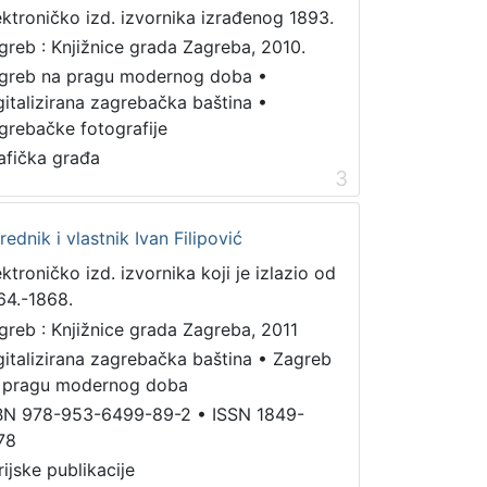
ektroničko izd. izvornika izrađenog 1893.
greb : Knjižnice grada Zagreba, 2010.
greb na pragu modernog doba
•
gitalizirana zagrebačka baština
•
grebačke fotografije
afička građa
3
urednik i vlastnik Ivan Filipović
ektroničko izd. izvornika koji je izlazio od
64.-1868.
greb : Knjižnice grada Zagreba, 2011
gitalizirana zagrebačka baština
•
Zagreb
 pragu modernog doba
BN 978-953-6499-89-2
•
ISSN 1849-
78
rijske publikacije