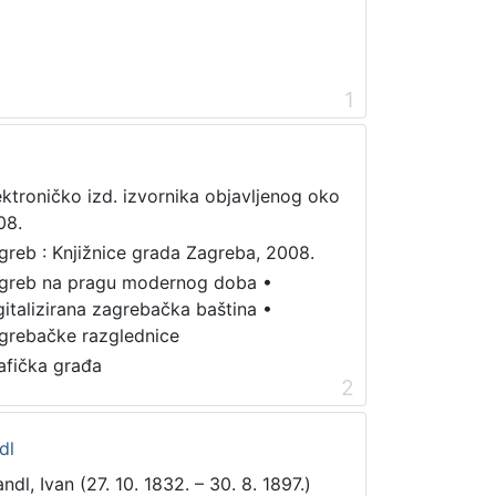
1
ektroničko izd. izvornika objavljenog oko
08.
greb : Knjižnice grada Zagreba, 2008.
greb na pragu modernog doba
•
gitalizirana zagrebačka baština
•
grebačke razglednice
afička građa
2
dl
ndl, Ivan (27. 10. 1832. – 30. 8. 1897.)