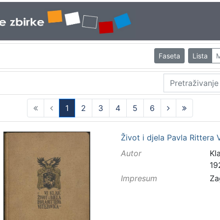
Faseta
Lista
M
1
2
3
4
5
6
(current)
Život i djela Pavla Rittera
Autor
Kla
19
Impresum
Za