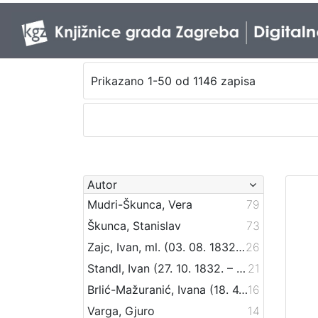
Prikazano 1-50 od 1146 zapisa
Autor
Mudri-Škunca, Vera
79
Škunca, Stanislav
73
Zajc, Ivan, ml. (03. 08. 1832. – 16. 12. 1914.)
26
Standl, Ivan (27. 10. 1832. – 30. 8. 1897.)
21
Brlić-Mažuranić, Ivana (18. 4. 1874. – 21. 9. 1938.)
16
Varga, Gjuro
14