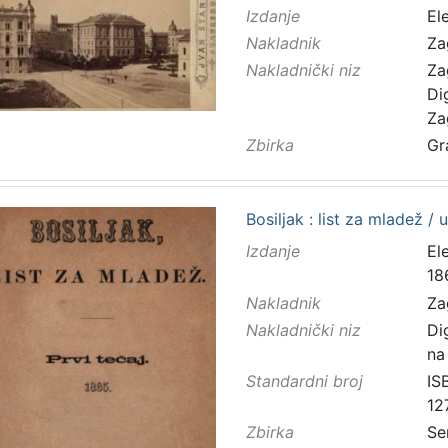
Izdanje
El
Nakladnik
Za
Nakladnički niz
Za
Di
Za
Zbirka
Gr
Bosiljak : list za mladež / 
Izdanje
El
18
Nakladnik
Za
Nakladnički niz
Di
na
Standardni broj
IS
12
Zbirka
Se