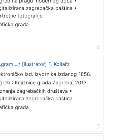
greb na pragu modernog doba
•
gitalizirana zagrebačka baština
•
rtretne fotografije
afička građa
6
am .../ [ilustrator] F. Kollařz
ektroničko izd. izvornika izdanog 1858.
greb : Knjižnice grada Zagreba, 2013.
iznanja zagrebačkih društava
•
gitalizirana zagrebačka baština
afička građa
7