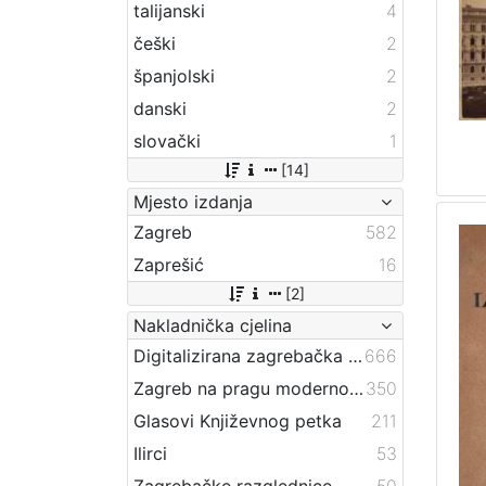
talijanski
4
češki
2
španjolski
2
danski
2
slovački
1
[14]
Mjesto izdanja
Zagreb
582
Zaprešić
16
[2]
Nakladnička cjelina
Digitalizirana zagrebačka baština
666
Zagreb na pragu modernog doba
350
Glasovi Književnog petka
211
Ilirci
53
Zagrebačke razglednice
50