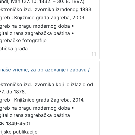
ndl, Ivan (27. 10. 1832. – 30. 8. 1897.)
ektroničko izd. izvornika izrađenog 1893.
greb : Knjižnice grada Zagreba, 2009.
greb na pragu modernog doba
•
gitalizirana zagrebačka baština
•
grebačke fotografije
afička građa
11
a naše vrieme, za obrazovanje i zabavu /
ektroničko izd. izvornika koji je izlazio od
77. do 1878.
greb : Knjižnice grada Zagreba, 2014.
greb na pragu modernog doba
•
gitalizirana zagrebačka baština
SN 1849-4501
rijske publikacije