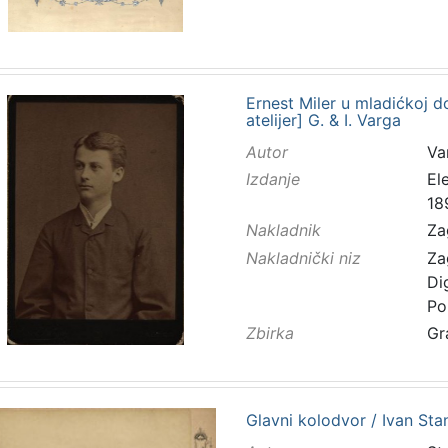
Ernest Miler u mladićkoj do
atelijer] G. & I. Varga
Autor
Va
Izdanje
El
18
Nakladnik
Za
Nakladnički niz
Za
Di
Po
Zbirka
Gr
Glavni kolodvor / Ivan Sta