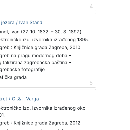
4
 jezera / Ivan Standl
ndl, Ivan (27. 10. 1832. – 30. 8. 1897.)
ektroničko izd. izvornika izrađenog 1895.
greb : Knjižnice grada Zagreba, 2010.
greb na pragu modernog doba
•
gitalizirana zagrebačka baština
•
grebačke fotografije
afička građa
5
ret / G .& I. Varga
ektroničko izd. izvornika izrađenog oko
01.
greb : Knjižnice grada Zagreba, 2012