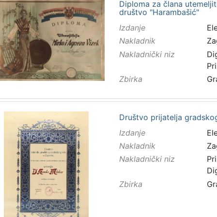
Diploma za člana utemeljit
društvo "Harambašić"
Izdanje
El
Nakladnik
Za
Nakladnički niz
Di
Pr
Zbirka
Gr
Društvo prijatelja gradsko
Izdanje
El
Nakladnik
Za
Nakladnički niz
Pr
Di
Zbirka
Gr