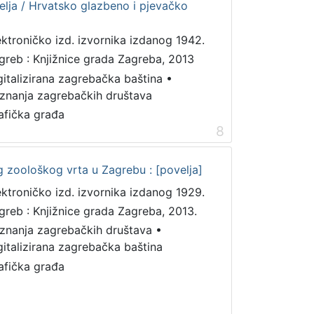
elja / Hrvatsko glazbeno i pjevačko
ektroničko izd. izvornika izdanog 1942.
greb : Knjižnice grada Zagreba, 2013
gitalizirana zagrebačka baština
•
iznanja zagrebačkih društava
afička građa
8
g zoološkog vrta u Zagrebu : [povelja]
ektroničko izd. izvornika izdanog 1929.
greb : Knjižnice grada Zagreba, 2013.
iznanja zagrebačkih društava
•
gitalizirana zagrebačka baština
afička građa