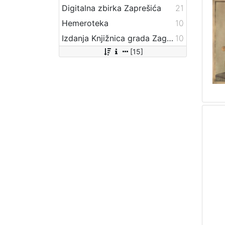
Digitalna zbirka Zaprešića
21
Hemeroteka
10
Izdanja Knjižnica grada Zagreba - E-knjige
10
[15]