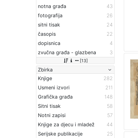
notna građa
43
fotografija
26
sitni tisak
24
časopis
22
dopisnica
4
zvučna građa - glazbena
3
[13]
Zbirka
Knjige
282
Usmeni izvori
211
Grafička građa
148
Sitni tisak
58
Notni zapisi
57
Knjige za djecu i mladež
44
Serijske publikacije
25