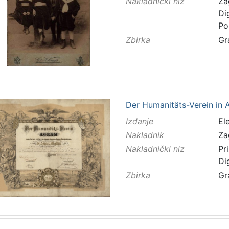
Nakladnički niz
Za
Di
Po
Zbirka
Gr
Der Humanitäts-Verein in Agr
Izdanje
El
Nakladnik
Za
Nakladnički niz
Pr
Di
Zbirka
Gr