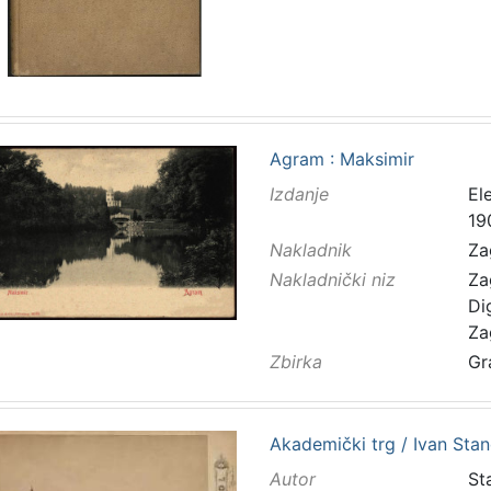
Agram : Maksimir
Izdanje
El
19
Nakladnik
Za
Nakladnički niz
Za
Di
Za
Zbirka
Gr
Akademički trg / Ivan Stan
Autor
Sta