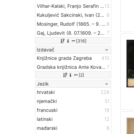
Vilhar-Kalski, Franjo Serafin (5. 1. 1852. – 4. 3. 1928.)
13
Kukuljević Sakcinski, Ivan (29. 5. 1816. – 1. 8. 1889.)
8
Mosinger, Rudolf (1865. – 9. 10. 1918.)
8
Gaj, Ljudevit (8. 07.1809. – 20. 04.1872.)
7
[316]
Izdavač
Knjižnice grada Zagreba
410
Gradska knjižnica Ante Kovačića
7
[2]
Jezik
hrvatski
228
njemački
51
francuski
19
latinski
12
mađarski
8