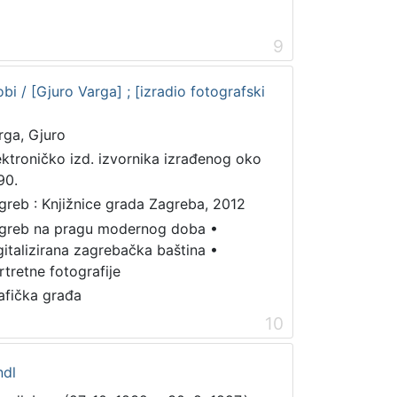
9
bi / [Gjuro Varga] ; [izradio fotografski
rga, Gjuro
ektroničko izd. izvornika izrađenog oko
90.
greb : Knjižnice grada Zagreba, 2012
greb na pragu modernog doba
•
gitalizirana zagrebačka baština
•
rtretne fotografije
afička građa
10
ndl