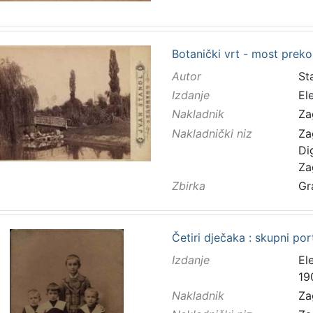
Botanički vrt - most preko
Autor
Sta
Izdanje
El
Nakladnik
Za
Nakladnički niz
Za
Di
Za
Zbirka
Gr
Četiri dječaka : skupni port
Izdanje
El
19
Nakladnik
Za