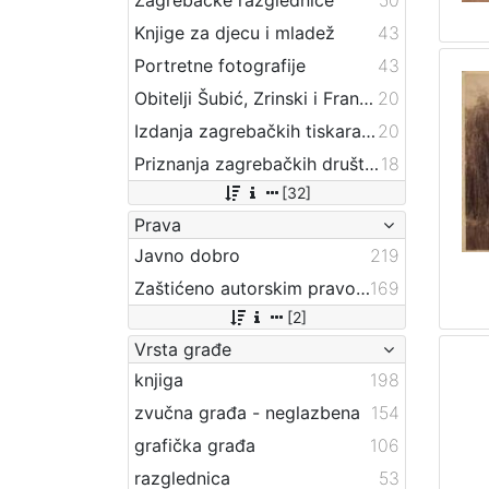
Knjige za djecu i mladež
43
Portretne fotografije
43
Obitelji Šubić, Zrinski i Frankopan
20
Izdanja zagrebačkih tiskara 17. i 18. stoljeća
20
Priznanja zagrebačkih društava
18
[32]
Prava
Javno dobro
219
Zaštićeno autorskim pravom
169
[2]
Vrsta građe
knjiga
198
zvučna građa - neglazbena
154
grafička građa
106
razglednica
53