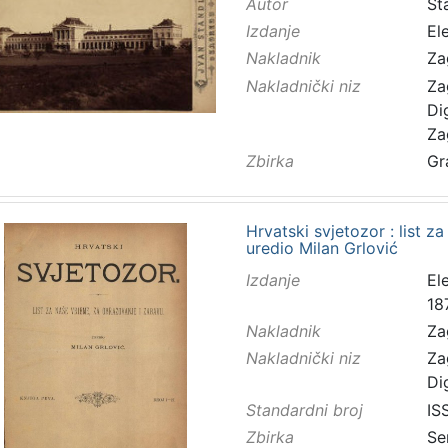
Autor
Sta
Izdanje
El
Nakladnik
Za
Nakladnički niz
Za
Di
Za
Zbirka
Gr
Hrvatski svjetozor : list z
uredio Milan Grlović
Izdanje
El
18
Nakladnik
Za
Nakladnički niz
Za
Di
Standardni broj
IS
Zbirka
Se