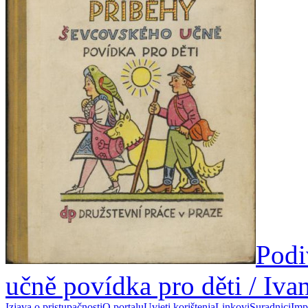
Podi
učně povídka pro děti / Iv
Izjava o pristupačnosti
O portalu
Uvjeti korištenja
Linkovi
Suradnici
Imp