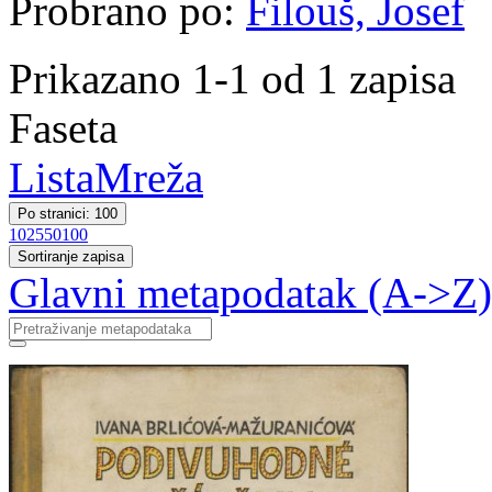
Probrano po:
Filouš, Josef
Prikazano 1-1 od 1 zapisa
Faseta
Lista
Mreža
Po stranici: 100
10
25
50
100
Sortiranje zapisa
Glavni metapodatak (A->Z)