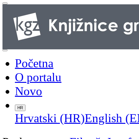
Početna
O portalu
Novo
HR
Hrvatski (HR)
English (E