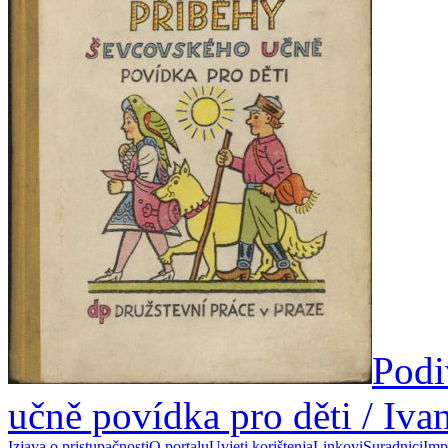
Podi
učně povídka pro děti / Iv
Izjava o pristupačnosti
O portalu
Uvjeti korištenja
Linkovi
Suradnici
Imp