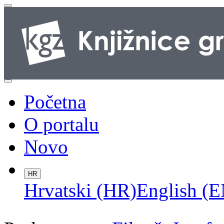
Početna
O portalu
Novo
HR
Hrvatski (HR)
English (E