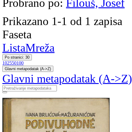
Probrano po:
Filouš, Josef
Prikazano 1-1 od 1 zapisa
Faseta
Lista
Mreža
Po stranici: 30
10
25
50
100
Glavni metapodatak (A->Z)
Glavni metapodatak (A->Z)