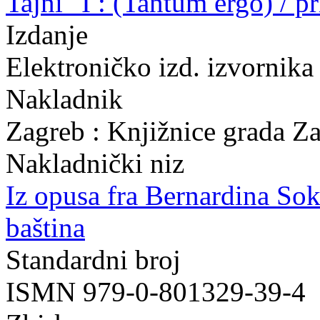
Tajni" I : (Tantum ergo) / p
Izdanje
Elektroničko izd. izvornika
Nakladnik
Zagreb : Knjižnice grada Z
Nakladnički niz
Iz opusa fra Bernardina So
baština
Standardni broj
ISMN 979-0-801329-39-4