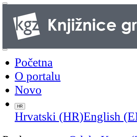
Početna
O portalu
Novo
HR
Hrvatski (HR)
English (E