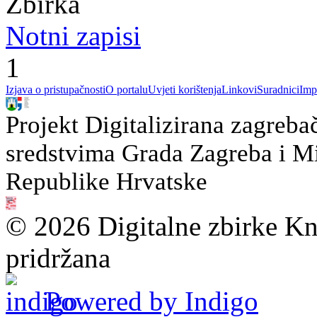
Zbirka
Notni zapisi
1
Izjava o pristupačnosti
O portalu
Uvjeti korištenja
Linkovi
Suradnici
Imp
Projekt Digitalizirana zagreba
sredstvima Grada Zagreba i Min
Republike Hrvatske
© 2026 Digitalne zbirke Kn
pridržana
Powered by Indigo