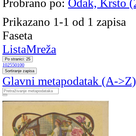
Probrano po:
Odak, Krsto (
Prikazano 1-1 od 1 zapisa
Faseta
Lista
Mreža
Po stranici: 25
10
25
50
100
Sortiranje zapisa
Glavni metapodatak (A->Z)