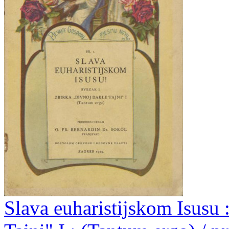
Slava euharistijskom Isusu :