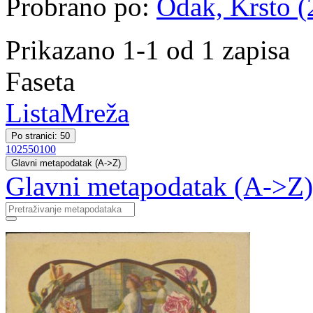
Probrano po:
Odak, Krsto (
Prikazano 1-1 od 1 zapisa
Faseta
Lista
Mreža
Po stranici: 50
10
25
50
100
Glavni metapodatak (A->Z)
Glavni metapodatak (A->Z)