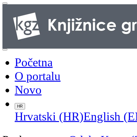
Početna
O portalu
Novo
HR
Hrvatski (HR)
English (E