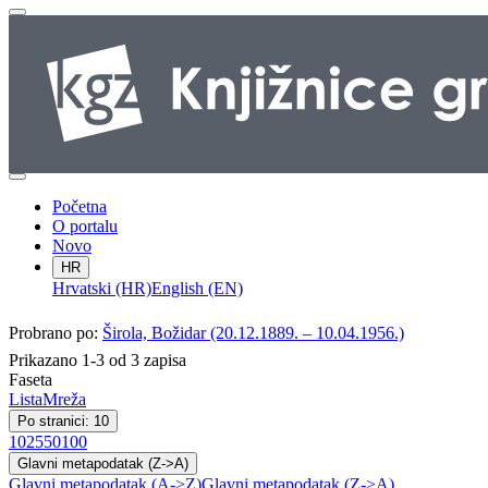
Početna
O portalu
Novo
HR
Hrvatski (HR)
English (EN)
Probrano po:
Širola, Božidar (20.12.1889. – 10.04.1956.)
Prikazano 1-3 od 3 zapisa
Faseta
Lista
Mreža
Po stranici: 10
10
25
50
100
Glavni metapodatak (Z->A)
Glavni metapodatak (A->Z)
Glavni metapodatak (Z->A)