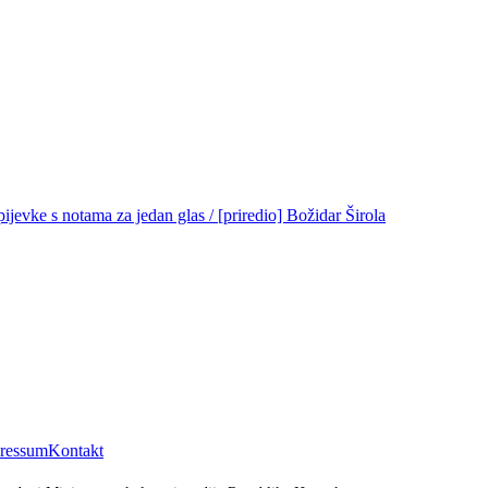
ijevke s notama za jedan glas / [priredio] Božidar Širola
ressum
Kontakt