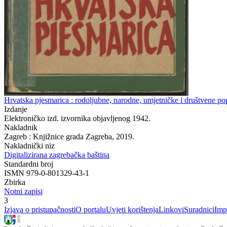
Hrvatska pjesmarica : rodoljubne, narodne, umjetničke i društvene pop
Izdanje
Elektroničko izd. izvornika objavljenog 1942.
Nakladnik
Zagreb : Knjižnice grada Zagreba, 2019.
Nakladnički niz
Digitalizirana zagrebačka baština
Standardni broj
ISMN 979-0-801329-43-1
Zbirka
Notni zapisi
3
Izjava o pristupačnosti
O portalu
Uvjeti korištenja
Linkovi
Suradnici
Imp