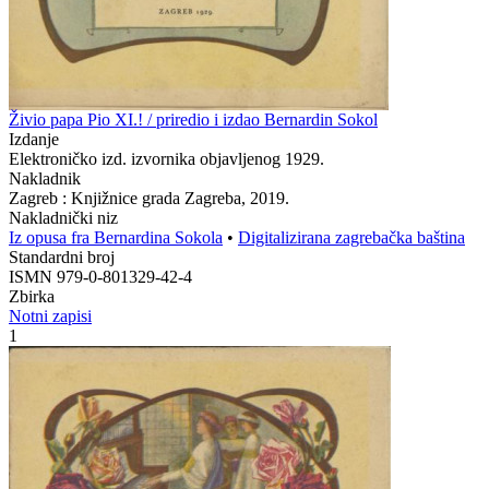
Živio papa Pio XI.! / priredio i izdao Bernardin Sokol
Izdanje
Elektroničko izd. izvornika objavljenog 1929.
Nakladnik
Zagreb : Knjižnice grada Zagreba, 2019.
Nakladnički niz
Iz opusa fra Bernardina Sokola
•
Digitalizirana zagrebačka baština
Standardni broj
ISMN 979-0-801329-42-4
Zbirka
Notni zapisi
1