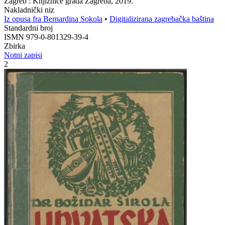
Zagreb : Knjižnice grada Zagreba, 2019.
Nakladnički niz
Iz opusa fra Bernardina Sokola
•
Digitalizirana zagrebačka baština
Standardni broj
ISMN 979-0-801329-39-4
Zbirka
Notni zapisi
2