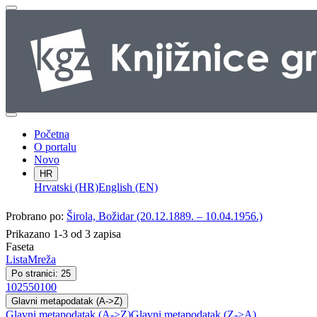
Početna
O portalu
Novo
HR
Hrvatski (HR)
English (EN)
Probrano po:
Širola, Božidar (20.12.1889. – 10.04.1956.)
Prikazano 1-3 od 3 zapisa
Faseta
Lista
Mreža
Po stranici: 25
10
25
50
100
Glavni metapodatak (A->Z)
Glavni metapodatak (A->Z)
Glavni metapodatak (Z->A)