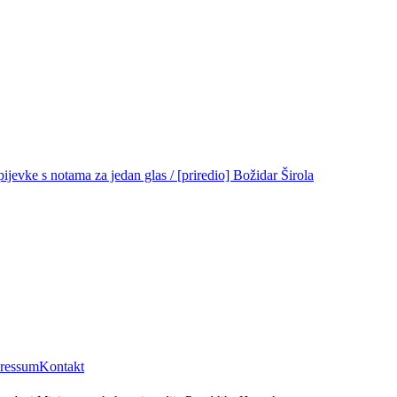
ijevke s notama za jedan glas / [priredio] Božidar Širola
ressum
Kontakt