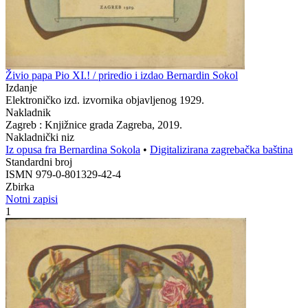
Živio papa Pio XI.! / priredio i izdao Bernardin Sokol
Izdanje
Elektroničko izd. izvornika objavljenog 1929.
Nakladnik
Zagreb : Knjižnice grada Zagreba, 2019.
Nakladnički niz
Iz opusa fra Bernardina Sokola
•
Digitalizirana zagrebačka baština
Standardni broj
ISMN 979-0-801329-42-4
Zbirka
Notni zapisi
1