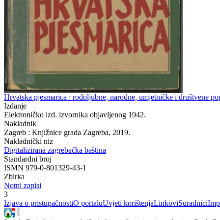
Hrvatska pjesmarica : rodoljubne, narodne, umjetničke i društvene pop
Izdanje
Elektroničko izd. izvornika objavljenog 1942.
Nakladnik
Zagreb : Knjižnice grada Zagreba, 2019.
Nakladnički niz
Digitalizirana zagrebačka baština
Standardni broj
ISMN 979-0-801329-43-1
Zbirka
Notni zapisi
3
Izjava o pristupačnosti
O portalu
Uvjeti korištenja
Linkovi
Suradnici
Imp