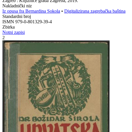
Zagreb : Knjižnice grada Zagreba, 2019.
Nakladnički niz
Iz opusa fra Bernardina Sokola
•
Digitalizirana zagrebačka baština
Standardni broj
ISMN 979-0-801329-39-4
Zbirka
Notni zapisi
2