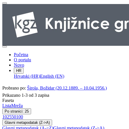
Početna
O portalu
Novo
HR
Hrvatski (HR)
English (EN)
Probrano po:
Širola, Božidar (20.12.1889. – 10.04.1956.)
Prikazano 1-3 od 3 zapisa
Faseta
Lista
Mreža
Po stranici: 25
10
25
50
100
Glavni metapodatak (Z->A)
Glavni metapodatak (A->Z)
Glavni metapodatak (Z->A)